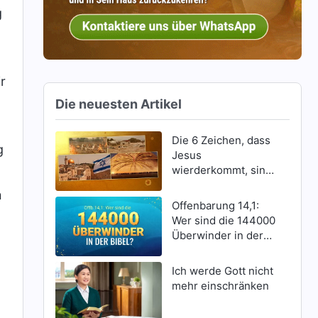
g
,
r
Die neuesten Artikel
Die 6 Zeichen, dass
g
Jesus
wierderkommt, sind
erschienen
n
Offenbarung 14,1:
Wer sind die 144000
Überwinder in der
Bibel?
Ich werde Gott nicht
mehr einschränken