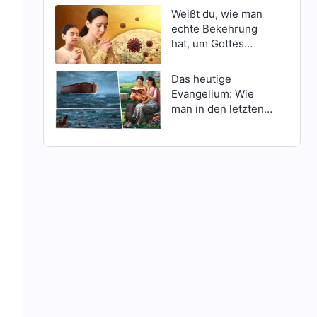
Weißt du, wie man
echte Bekehrung
hat, um Gottes
Schutz inmitten
Katastrophen zu
Das heutige
erlangen?
Evangelium: Wie
man in den letzten
Tagen Gottes
Erscheinen findet
.