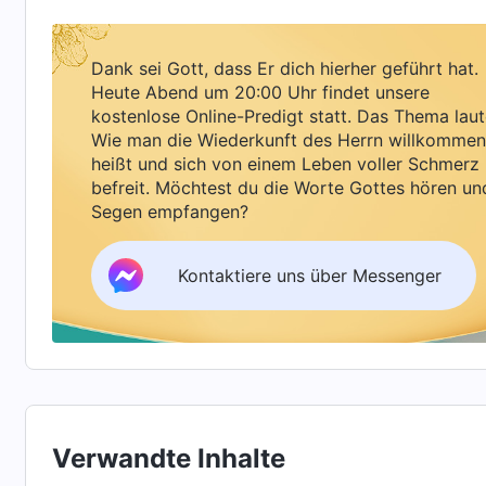
schlüssig werden.
Dank sei Gott, dass Er dich hierher geführt hat.
Also gingen meine Frau und zum Haus von Brud
Heute Abend um 20:00 Uhr findet unsere
kostenlose Online-Predigt statt. Das Thema laut
Allmächtigen Gottes. Bruder Wang, Schwester L
Wie man die Wiederkunft des Herrn willkommen
Als ich sah, dass ich sehr viel Gesellschaft ha
heißt und sich von einem Leben voller Schmerz
wenig höflich miteinander geplaudert hatten, se
befreit. Möchtest du die Worte Gottes hören un
Segen empfangen?
Schwestern Folgendes: „Ich verstehe die Wiede
das Werk des Gerichts zu vollbringen, werden
Kontaktiere uns über Messenger
guten Menschen vom Herrn in den Himmel au
Bösen in die Hölle geschickt und bestraft werde
dass Er das Werk des Gerichts ausführe. Wie k
gesehen haben, die geschehen?“ Bruder Wang a
Ich dachte auch, dass die Wiederkunft des He
Verwandte Inhalte
Menschen getrennt würden, dass die guten Me