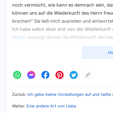
noch vermischt, wie kann es demnach sein, dass
können uns auf die Wiederkunft des Herrn freu
brechen!“ Sie ließ mich ausreden und antworte
Ich habe selbst eben erst von der Wiederkunft
Gottes
bezeugt derzeit die Wiederkunft des He
Ausdruck, um das Werk des Gerichts beginnend 
Me
Einzelheiten, die geschehen, nicht im Klaren, 
Allmächtige Gott zum Ausdruck gebracht hat, onl
Stimme Gottes sind. Der Herr sagte einmal: ‚
De
kenne sie; und sie folgen mir.
‘
W
(Johannes 10,27)
um nachzuforschen, können wir herausfinden, o
nicht wahr?“ Das, was meine Frau sagte, klang
Zurück:
Ich gebe meine Vorstellungen auf und heiße
Werk des Gerichts zu vollbringen, entspricht d
Weiter:
Eine andere Art von Liebe
nicht schaden, mit ihr zur Kirche zu gehen, um