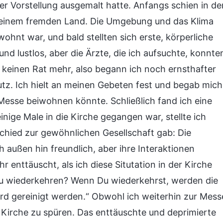
er Vorstellung ausgemalt hatte. Anfangs schien in de
n einem fremden Land. Die Umgebung und das Klima
ohnt war, und bald stellten sich erste, körperliche
nd lustlos, aber die Ärzte, die ich aufsuchte, konnte
ir keinen Rat mehr, also begann ich noch ernsthafter
tz. Ich hielt an meinen Gebeten fest und begab mich
r Messe beiwohnen könnte. Schließlich fand ich eine
nige Male in die Kirche gegangen war, stellte ich
schied zur gewöhnlichen Gesellschaft gab: Die
außen hin freundlich, aber ihre Interaktionen
 enttäuscht, als ich diese Situtation in der Kirche
 Du wiederkehren? Wenn Du wiederkehrst, werden die
rd gereinigt werden.“ Obwohl ich weiterhin zur Mess
 Kirche zu spüren. Das enttäuschte und deprimierte