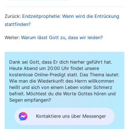
Grundlage des Daseins. Alle auf der Erde werden
den einen wahren Gott im Himmel anbeten und
Zurück:
Endzeitprophetie: Wann wird die Entrückung
Ihn als über alles und größer als alles achten, und
stattfinden?
dadurch wird das Königreich Gottes auf Erden
geschaffen werden. Wenn wir glauben, dass das
Weiter:
Warum lässt Gott zu, dass wir leiden?
Königreich Gottes nach unseren Auffassungen
im Himmel ist und dass wir von Gott in den
Dank sei Gott, dass Er dich hierher geführt hat.
Himmel emporgehoben werden, sind diese
Heute Abend um 20:00 Uhr findet unsere
Prophezeiungen dann nicht nur leere Worte?
kostenlose Online-Predigt statt. Das Thema lautet:
Wie man die Wiederkunft des Herrn willkommen
heißt und sich von einem Leben voller Schmerz
Gottes Wille wird auf Erden
befreit. Möchtest du die Worte Gottes hören und
geschehen und das Ziel der
Segen empfangen?
Menschheit ist auf Erden
Kontaktiere uns über Messenger
Vielleicht verstehen einige Brüder und