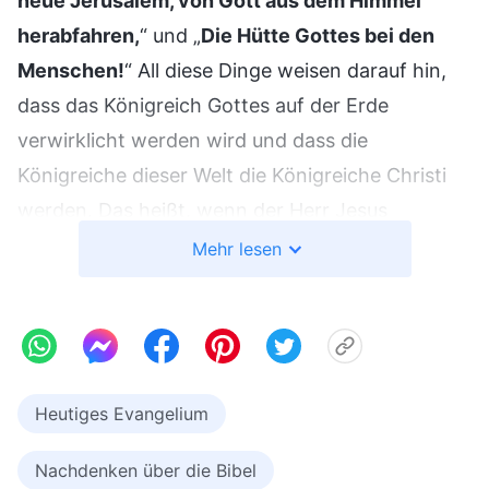
neue Jerusalem, von Gott aus dem Himmel
herabfahren,
“ und „
Die Hütte Gottes bei den
Menschen!
“ All diese Dinge weisen darauf hin,
dass das Königreich Gottes auf der Erde
verwirklicht werden wird und dass die
Königreiche dieser Welt die Königreiche Christi
werden. Das heißt, wenn der Herr Jesus
wiederkehrt, wird Er Sein Königreich auf Erden
Mehr lesen
errichten. Zu jenem Zeitpunkt wird Gott die
Menschen immer noch dazu anleiten, auf der
Erde zu leben und Gott anzubeten. Alle
Menschen werden nach
Gottes Wort
leben.
Heutiges Evangelium
Gottes Worte werden die Anweisungen werden,
nach denen die Dinge getan werden, und die
Nachdenken über die Bibel