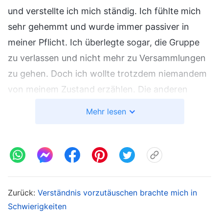
und verstellte ich mich ständig. Ich fühlte mich
sehr gehemmt und wurde immer passiver in
meiner Pflicht. Ich überlegte sogar, die Gruppe
zu verlassen und nicht mehr zu Versammlungen
zu gehen. Doch ich wollte trotzdem niemandem
von meinem Zustand erzählen. Die anderen
sollten nur meine gute Seite sehen. Eines Tages
Mehr lesen
vereinbarte ich einen Termin mit zwei
Kirchenleiterinnen, um mich über den Stand der
Arbeit in der Kirche zu informieren. Als ich sie
traf, sagte eine von ihnen voller Begeisterung:
„Super, dass du für unsere Arbeit zuständig bist!
Zurück:
Verständnis vorzutäuschen brachte mich in
Ich gehe gern zu den Versammlungen mit dir,
Schwierigkeiten
und ich bewundere es, wie du Gemeinschaft