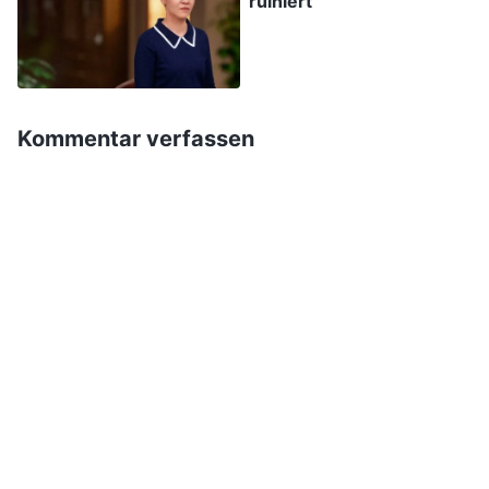
ruiniert
Probleme zu lösen. Weil ich nicht aufhörte, die
Leute zu täuschen und mich zu verstellen, war
ich in einem schrecklichen Zustand und konnte
die Führung des Heiligen Geistes nicht spüren.
Kommentar verfassen
Ich war sehr schwach und jeden Tag sehr müde.
Ich dachte oft: „Warum kann ich nicht einfach
Kirchenarbeit machen wie alle anderen?“ Ich
wusste, dass ich meine Schwierigkeiten mit
meiner Leiterin besprechen sollte, aber was
würde die Leiterin von mir denken, wenn ich es
tat? Ich dachte: „Ich habe diese Pflicht
bekommen, weil die Leiterin der Meinung war,
ich konzentrierte mich auf den Lebenseintritt,
das heißt, sie hält mich für jemanden, der ein