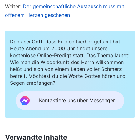
Weiter:
Der gemeinschaftliche Austausch muss mit
hältst. Ich hoffe, ich werde in Zukunft so sein
offenem Herzen geschehen
wie du.“ Die andere Leiterin sagte: „Wir fühlen
uns gut, wenn wir zusammen mit dir unsere
Pflicht tun. Deine Gemeinschaft bringt uns
Dank sei Gott, dass Er dich hierher geführt hat.
immer Erkenntnis.“ Damals wollte ich sagen, sie
Heute Abend um 20:00 Uhr findet unsere
kostenlose Online-Predigt statt. Das Thema lautet:
sollten nicht so viel von mir halten, denn ich bin
Wie man die Wiederkunft des Herrn willkommen
verdorben, ich habe Schwierigkeiten in meiner
heißt und sich von einem Leben voller Schmerz
befreit. Möchtest du die Worte Gottes hören und
Pflicht, und unter Druck reagiere ich negativ.
Segen empfangen?
Aber dann dachte ich: „Werden sie in Zukunft
immer noch so viel von mir halten, wenn ich
Kontaktiere uns über Messenger
ihnen die Wahrheit sage? Werden sie sich immer
noch an mich wenden, wenn sie Fragen haben?“
Ich kämpfte innerlich mit mir, und am Ende
Verwandte Inhalte
sprach ich die Wahrheit nicht aus.