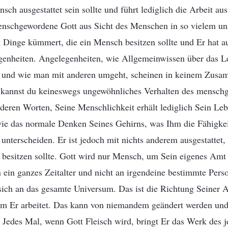
ch ausgestattet sein sollte und führt lediglich die Arbeit aus,
menschgewordene Gott aus Sicht des Menschen in so vielem un
 Dinge kümmert, die ein Mensch besitzen sollte und Er hat a
egenheiten. Angelegenheiten, wie Allgemeinwissen über das L
n und wie man mit anderen umgeht, scheinen in keinem Zus
 kannst du keineswegs ungewöhnliches Verhalten des mensch
eren Worten, Seine Menschlichkeit erhält lediglich Sein Leb
ie das normale Denken Seines Gehirns, was Ihm die Fähigkei
u unterscheiden. Er ist jedoch mit nichts anderem ausgestatte
besitzen sollte. Gott wird nur Mensch, um Sein eigenes Amt 
an ein ganzes Zeitalter und nicht an irgendeine bestimmte Pers
 sich an das gesamte Universum. Das ist die Richtung Seiner A
em Er arbeitet. Das kann von niemandem geändert werden un
n. Jedes Mal, wenn Gott Fleisch wird, bringt Er das Werk des j