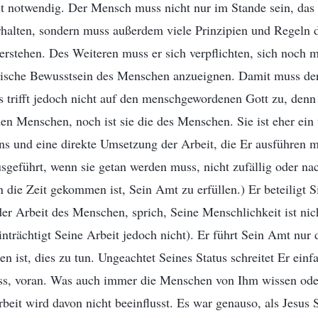
t notwendig. Der Mensch muss nicht nur im Stande sein, das
rhalten, sondern muss außerdem viele Prinzipien und Regeln 
rstehen. Des Weiteren muss er sich verpflichten, sich noch 
hische Bewusstsein des Menschen anzueignen. Damit muss d
as trifft jedoch nicht auf den menschgewordenen Gott zu, denn
den Menschen, noch ist sie die des Menschen. Sie ist eher ein
s und eine direkte Umsetzung der Arbeit, die Er ausführen m
sgeführt, wenn sie getan werden muss, nicht zufällig oder na
die Zeit gekommen ist, Sein Amt zu erfüllen.) Er beteiligt 
er Arbeit des Menschen, sprich, Seine Menschlichkeit ist nic
einträchtigt Seine Arbeit jedoch nicht). Er führt Sein Amt nur
n ist, dies zu tun. Ungeachtet Seines Status schreitet Er einf
ss, voran. Was auch immer die Menschen von Ihm wissen ode
beit wird davon nicht beeinflusst. Es war genauso, als Jesus S