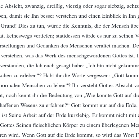
ie Absicht, zwanzig, dreißig, vierzig oder sogar siebzig, acht
en, damit sie Ihn besser verstehen und einen Einblick in Ihn
n Grund! Dies zu tun, würde die Kenntnis, die der Mensch üb
at, keineswegs vertiefen; stattdessen würde es nur zu seinen V
orstellungen und Gedanken des Menschen veraltet machen. Des
u verstehen, was das Werk des menschgewordenen Gottes ist. I
 verstanden, die Ich euch gesagt habe: „Ich bin nicht gekom
chen zu erleben“? Habt ihr die Worte vergessen: „Gott kommt
normalen Menschen zu leben“? Ihr versteht Gottes Absicht vo
, noch kennt ihr die Bedeutung von „Wie könnte Gott auf 
chaffenen Wesens zu erfahren?“ Gott kommt nur auf die Erde,
 ist Seine Arbeit auf der Erde kurzlebig. Er kommt nicht mit 
t Gottes Seinen fleischlichen Körper zu einem überlegenen Me
hren wird. Wenn Gott auf die Erde kommt, so wird das Wort 