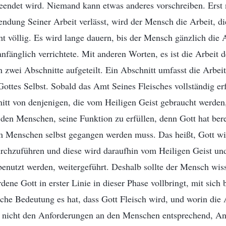
eendet wird. Niemand kann etwas anderes vorschreiben. Erst
dung Seiner Arbeit verlässt, wird der Mensch die Arbeit, die
t völlig. Es wird lange dauern, bis der Mensch gänzlich die A
nfänglich verrichtete. Mit anderen Worten, es ist die Arbeit d
 zwei Abschnitte aufgeteilt. Ein Abschnitt umfasst die Arbei
tes Selbst. Sobald das Amt Seines Fleisches vollständig erf
itt von denjenigen, die vom Heiligen Geist gebraucht werden
ür den Menschen, seine Funktion zu erfüllen, denn Gott hat be
om Menschen selbst gegangen werden muss. Das heißt, Gott wi
urchzuführen und diese wird daraufhin vom Heiligen Geist un
enutzt werden, weitergeführt. Deshalb sollte der Mensch wiss
ene Gott in erster Linie in dieser Phase vollbringt, mit sich 
che Bedeutung es hat, dass Gott Fleisch wird, und worin die A
nd nicht den Anforderungen an den Menschen entsprechend, A