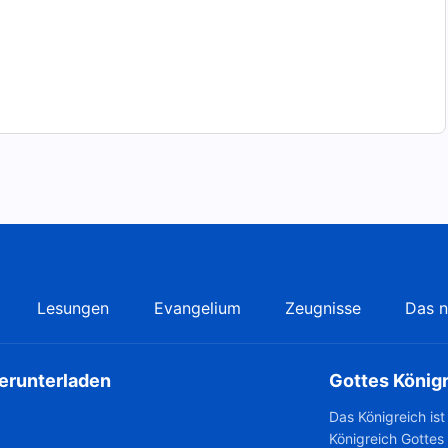
Lesungen
Evangelium
Zeugnisse
Das n
herunterladen
Gottes König
Das Königreich is
Königreich Gottes