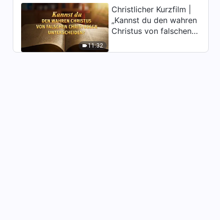
Christlicher Kurzfilm |
„Kannst du den wahren
Christus von falschen
Christussen
11:32
unterscheiden?“