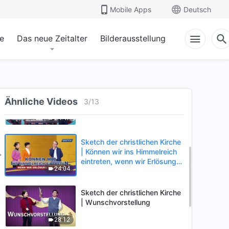
Mobile Apps
Deutsch
e
Das neue Zeitalter
Bilderausstellung
Sketch der christlichen Kirche
| Gottes neuer Name
23:11
Sketch der christlichen Kirche
Ähnliche Videos
| Hast du wirklich Buße
3
/
13
getan?
24:47
Sketch der christlichen Kirche
| Können wir ins Himmelreich
eintreten, wenn wir Erlösung
24:04
erlangen?
Sketch der christlichen Kirche
| Wunschvorstellung
28:12