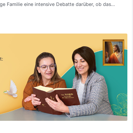
ige Familie eine intensive Debatte darüber, ob das
eich verschaffen kann, welche Art von Menschen ins
t verwandte Themen …
t: