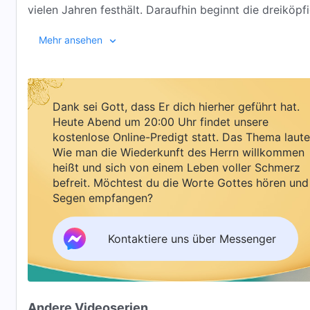
vielen Jahren festhält. Daraufhin beginnt die dreiköpf
Erlangen von Erlösung einem den Eintritt ins Himmelr
Mehr ansehen
Himmelreich eintreten können und über andere dami
Dank sei Gott, dass Er dich hierher geführt hat.
Heute Abend um 20:00 Uhr findet unsere
kostenlose Online-Predigt statt. Das Thema laute
Wie man die Wiederkunft des Herrn willkommen
heißt und sich von einem Leben voller Schmerz
befreit. Möchtest du die Worte Gottes hören und
Segen empfangen?
Kontaktiere uns über Messenger
Andere Videoserien