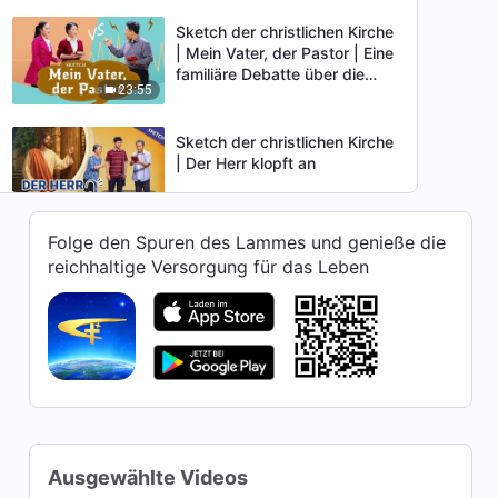
Sketch der christlichen Kirche
| Mein Vater, der Pastor | Eine
familiäre Debatte über die
23:55
Bibel
Sketch der christlichen Kirche
| Der Herr klopft an
23:57
Folge den Spuren des Lammes und genieße die
Sketch der christlichen Kirche
reichhaltige Versorgung für das Leben
| Die „guten“ Absichten des
Pastors
22:04
Sketch der christlichen Kirche
| Polizei-Verschwörungen
21:59
Sketch der christlichen Kirche
Ausgewählte Videos
| Treffen in einem Kuhstall