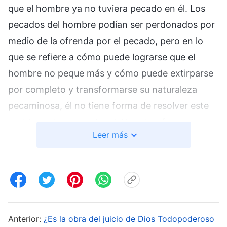
que el hombre ya no tuviera pecado en él. Los
pecados del hombre podían ser perdonados por
medio de la ofrenda por el pecado, pero en lo
que se refiere a cómo puede lograrse que el
hombre no peque más y cómo puede extirparse
por completo y transformarse su naturaleza
pecaminosa, él no tiene forma de resolver este
problema. Los pecados del hombre fueron
Leer más
perdonados, y esto es gracias a la obra de
crucifixión de Dios, pero el hombre siguió
viviendo en su viejo carácter satánico corrupto
del pasado. Así pues, el hombre debe ser
completamente salvado de su carácter satánico
corrupto para que su naturaleza pecadora le sea
Anterior:
¿Es la obra del juicio de Dios Todopoderoso