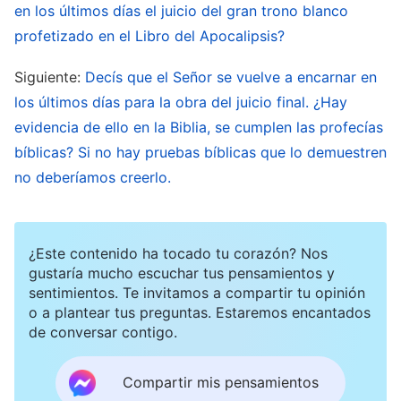
en los últimos días el juicio del gran trono blanco
completamente extirpada y no se desarrolle
profetizado en el Libro del Apocalipsis?
más, permitiendo, así, que el carácter del
hombre se transforme. Esto requeriría que el
Siguiente:
Decís que el Señor se vuelve a encarnar en
hombre entendiera la senda del crecimiento en
los últimos días para la obra del juicio final. ¿Hay
evidencia de ello en la Biblia, se cumplen las profecías
la vida, el camino de la vida, y el camino del
bíblicas? Si no hay pruebas bíblicas que lo demuestren
cambio de su carácter. También requeriría que el
no deberíamos creerlo.
hombre actuara de acuerdo con esa senda, de
forma que su carácter pueda ser cambiado
gradualmente y él pueda vivir bajo el brillo de la
¿Este contenido ha tocado tu corazón? Nos
luz y pueda ser conforme a la voluntad de Dios,
gustaría mucho escuchar tus pensamientos y
sentimientos. Te invitamos a compartir tu opinión
despojarse de su carácter satánico corrupto, y
o a plantear tus preguntas. Estaremos encantados
liberarse de la influencia satánica de las tinieblas,
de conversar contigo.
emergiendo, así, totalmente del pecado. Sólo
Compartir mis pensamientos
entonces recibirá el hombre la salvación