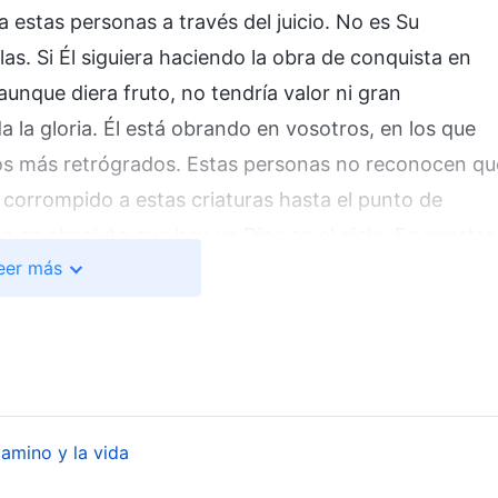
a estas personas a través del juicio. No es Su
las. Si Él siguiera haciendo la obra de conquista en
; aunque diera fruto, no tendría valor ni gran
a la gloria. Él está obrando en vosotros, en los que
 los más retrógrados. Estas personas no reconocen qu
 corrompido a estas criaturas hasta el punto de
n en absoluto que hay un Dios en el cielo. En vuestro
eer más
ás; ¿no sois las personas más inferiores, las más
inguna libertad personal, y también sufrís dificultades
de esta sociedad, sin ninguna libertad de culto. Aquí
 de Dios. La relevancia de salvar a los descendientes de Mo
amino y la vida
ucio de todos, y solo así puede mostrar claramente la