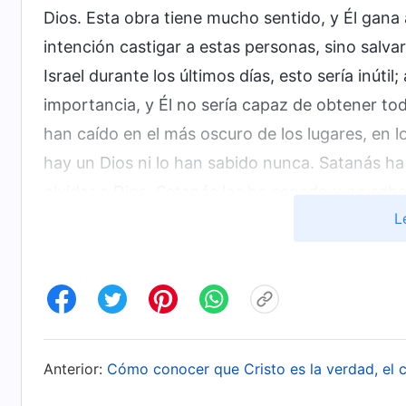
Dios. Esta obra tiene mucho sentido, y Él gana 
intención castigar a estas personas, sino salvar
Israel durante los últimos días, esto sería inútil
importancia, y Él no sería capaz de obtener tod
han caído en el más oscuro de los lugares, en
hay un Dios ni lo han sabido nunca. Satanás ha
olvidar a Dios. Satanás las ha cegado y no sabe
L
corazón, todos adoráis ídolos y adoráis a Satan
retrógradas? Sois lo más bajo de la carne, sin n
También sois las personas en el nivel más bajo 
yace la relevancia de obrar en vosotros.
La Palabra, Vol. I. La aparición y obra
Anterior:
Cómo conocer que Cristo es la verdad, el c
Dios se hizo carne en el lugar más atrasado y s