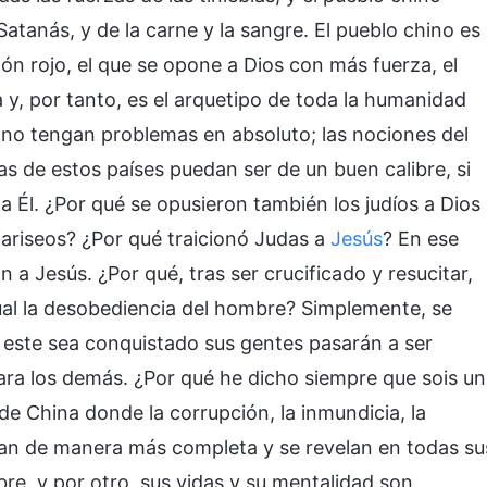
Satanás, y de la carne y la sangre. El pueblo chino es
ón rojo, el que se opone a Dios con más fuerza, el
y, por tanto, es el arquetipo de toda la humanidad
s no tengan problemas en absoluto; las nociones del
s de estos países puedan ser de un buen calibre, si
Él. ¿Por qué se opusieron también los judíos a Dios
 fariseos? ¿Por qué traicionó Judas a
Jesús
? En ese
a Jesús. ¿Por qué, tras ser crucificado y resucitar,
gual la desobediencia del hombre? Simplemente, se
 este sea conquistado sus gentes pasarán a ser
ara los demás. ¿Por qué he dicho siempre que sois un
de China donde la corrupción, la inmundicia, la
iestan de manera más completa y se revelan en todas su
bre, y por otro, sus vidas y su mentalidad son