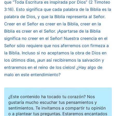
prestaron atención a Mi voluntad ni a los pasos
que “Toda Escritura es inspirada por Dios” (2 Timoteo
3:16). Esto significa que cada palabra de la Biblia es la
ni métodos de Mi obra. No eran personas que
palabra de Dios, y que la Biblia representa al Señor.
buscaran la verdad, sino que se aferraban a las
Creer en el Señor es creer en la Biblia, creer en la
palabras; no eran personas que creyeran en
Biblia es creer en el Señor. ¡Apartarse de la Biblia
Dios, sino que creían en la Biblia. En esencia,
significa no creer en el Señor! Nuestra creencia en el
eran los guardianes de la Biblia. Con el fin de
Señor sólo requiere que nos aferremos con firmeza a
salvaguardar los intereses de la Biblia, de
la Biblia. Incluso si no aceptamos la obra de Dios en
sostener la dignidad de la Biblia y de proteger la
los últimos días, ¡aun así recibiremos la salvación y
entraremos en el reino de los cielos! ¿Hay algo de
reputación de la Biblia, llegaron tan lejos que
malo en este entendimiento?
crucificaron al misericordioso Jesús. Lo
hicieron solamente en aras de defender la Biblia
y por el bien de mantener el estatus de todas y
¿Este contenido ha tocado tu corazón? Nos
cada una de las palabras de la Biblia en los
gustaría mucho escuchar tus pensamientos y
sentimientos. Te invitamos a compartir tu opinión
corazones de las personas. Así que prefirieron
o a plantear tus preguntas. Estaremos encantados