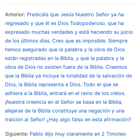
excepción, no es Mi obra. ¿No son esas
personas los descendientes sumisos de los
Anterior:
Predicáis que Jesús Nuestro Señor ya ha
fariseos? Los fariseos judíos usaron la ley de
regresado y que él es Dios Todopoderoso, que ha
Moisés para condenar a Jesús. No buscaron la
expresado muchas verdades y está haciendo su juicio
de los últimos días. Creo que es imposible. Siempre
compatibilidad con el Jesús de esa época, sino
hemos asegurado que la palabra y la obra de Dios
que diligentemente siguieron la ley al pie de la
están registradas en la Biblia, y que la palabra y la
letra, hasta el grado de que, después de haberlo
obra de Dios no existen fuera de la Biblia. Creemos
acusado de no seguir la ley del Antiguo
que la Biblia ya incluye la totalidad de la salvación de
Testamento y de no ser el Mesías, al final
Dios, la Biblia representa a Dios. Todo el que se
crucificaron al inocente Jesús. ¿Cuál era su
adhiera a la Biblia, entrará en el reino de los cielos.
sustancia? ¿No era que no buscaban el camino
¡Nuestra creencia en el Señor se basa en la Biblia,
alejarse de la Biblia constituye una negación y una
de la compatibilidad con la verdad? Se
traición al Señor! ¿Hay algo falso en esta afirmación?
obsesionaron con todas y cada una de las
palabras de las Escrituras mientras que no
Siguiente:
Pablo dijo muy claramente en 2 Timoteo