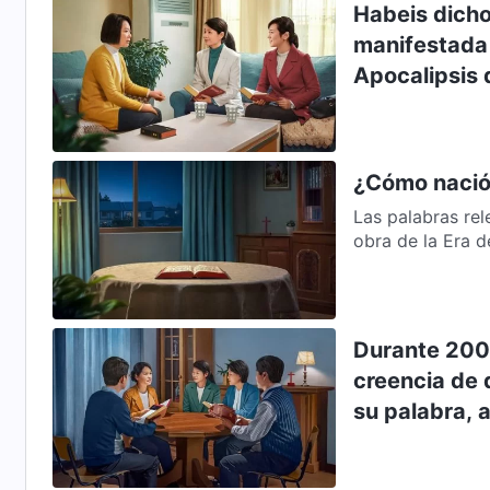
Habeis dicho 
manifestada 
Apocalipsis 
oyen las pala
añade a ellas
escritas en e
¿Cómo nació 
hacéis añadir
Las palabras rel
obra de la Era d
Durante 2000
creencia de q
su palabra, a
religioso co
herejes a aqu