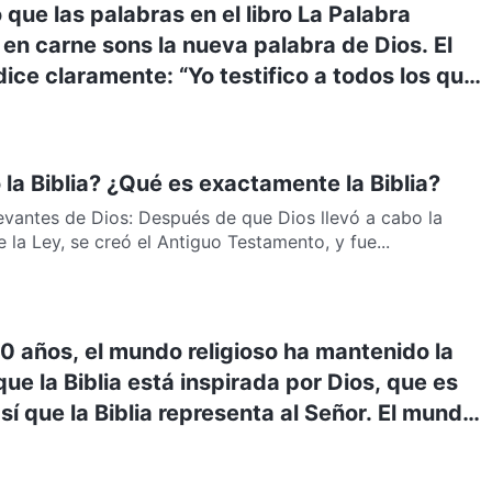
que las palabras en el libro La Palabra
en carne sons la nueva palabra de Dios. El
dice claramente: “Yo testifico a todos los que
bras de la profecía de este libro: Si alguno
, Dios traerá sobre él las plagas que están
ste libro” (Apocalipsis 22:18). ¡No es lo que
la Biblia? ¿Qué es exactamente la Biblia?
 a la Biblia!
evantes de Dios: Después de que Dios llevó a cabo la
e la Ley, se creó el Antiguo Testamento, y fue...
 años, el mundo religioso ha mantenido la
ue la Biblia está inspirada por Dios, que es
sí que la Biblia representa al Señor. El mundo
ndenará sin ninguna duda y marcará como
ellos que nieguen que la Biblia está