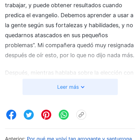
trabajar, y puede obtener resultados cuando
predica el evangelio. Debemos aprender a usar a
la gente según sus fortalezas y habilidades, y no
quedarnos atascados en sus pequeños
problemas”. Mi compañera quedó muy resignada
después de oír esto, por lo que no dijo nada más.
Después, mientras hablaba sobre la elección con
mis hermanos y hermanas, no enseñé sobre los
Leer más
principios de las elecciones sino que, en cambio,
hice hincapié deliberadamente en que se debía
elegir a quienquiera que tuviera habilidad en el
trabajo y fuera efectivo al cumplir su deber.
Influenciados por mi enseñanza, la mayoría de
Anterior:
Por qué me volví tan arrogante y santurrona