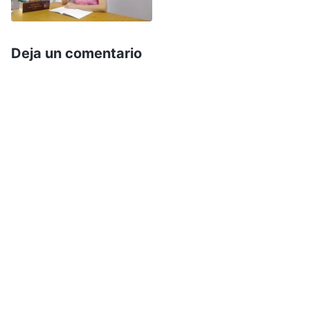
Poco después, mi compañera me dijo:
“Últimamente, he estado en contacto con Li
Deja un comentario
Yang y descubrí que limita mucho a la gente.
Cuando los obreros del evangelio tienen
deficiencias, ella no los ayuda mediante la
enseñanza, sino que los ataca, dice que son
inútiles y que tardan mucho en progresar. Dice
que ella hace sola todo el trabajo y que cooperar
con los otros hermanos y hermanas es muy
cansador, lo que hace que todos se vuelvan
negativos”. No tomé en serio sus palabras, y
pensé: “Todos tienen corrupción. Mientras Li
Yang pueda cumplir sus deberes con efectividad,