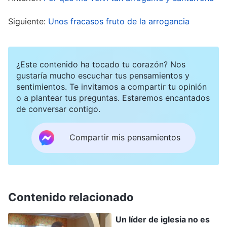
los hermanos y hermanas eligió a Li Yang como
diaconisa de evangelio. En el momento, yo
Siguiente:
Unos fracasos fruto de la arrogancia
estaba bastante contenta. Pero luego, después
de que mi líder superior leyera la evaluación de Li
¿Este contenido ha tocado tu corazón? Nos
Yang, dijo que ella siempre limitaba a otros,
gustaría mucho escuchar tus pensamientos y
desalentaba su entusiasmo, era particularmente
sentimientos. Te invitamos a compartir tu opinión
o a plantear tus preguntas. Estaremos encantados
arrogante y no aceptaba el consejo de sus
de conversar contigo.
hermanos y hermanas, así que elegirla como
diaconisa de evangelio podía perturbar
Compartir mis pensamientos
fácilmente el trabajo. Pensé: “No conoces la
situación con respecto al personal de la iglesia.
Si eres tan estricta con todo el tiempo, nunca
Contenido relacionado
encontraremos a nadie adecuado para el trabajo.
Además, Li Yang no es del todo reacia a las
Un líder de iglesia no es