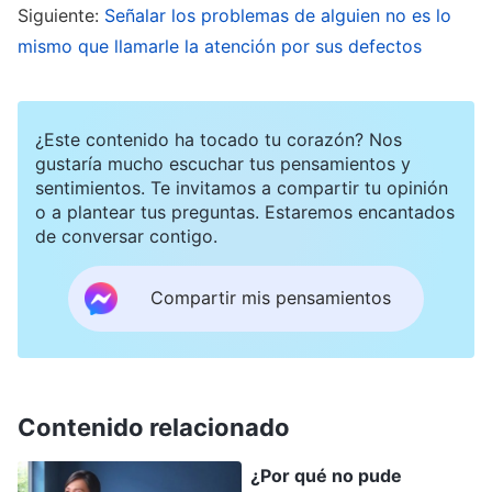
algunos sermones con urgencia. Zhang Ting ya
Siguiente:
Señalar los problemas de alguien no es lo
mismo que llamarle la atención por sus defectos
había trabajado en eso antes, así que le pedí a
Liu Lin que hablara con ella. Por la noche, le
pregunté a Liu Lin si había hablado con Zhang
¿Este contenido ha tocado tu corazón? Nos
Ting sobre los principios en detalle, pero con una
gustaría mucho escuchar tus pensamientos y
sentimientos. Te invitamos a compartir tu opinión
expresión de desagrado, me respondió con
o a plantear tus preguntas. Estaremos encantados
impaciencia: “Ya lo entiende todo, ¡no hace falta
de conversar contigo.
hablarlo con tanto detalle!”. Quise recordarle: “Si
no lo hablas en profundidad, y luego resulta que
Compartir mis pensamientos
Zhang Ting no comprende bien los principios,
¿acaso no se retrasará el trabajo?”. Sin embargo,
en cuanto las palabras estuvieron a punto de
Contenido relacionado
salir de mi boca, me las tragué de nuevo. Pensé:
“En el momento en que le pregunté sobre ello,
¿Por qué no pude