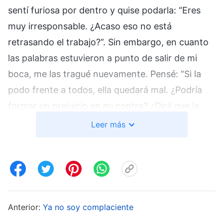
sentí furiosa por dentro y quise podarla: “Eres
muy irresponsable. ¿Acaso eso no está
retrasando el trabajo?”. Sin embargo, en cuanto
las palabras estuvieron a punto de salir de mi
boca, me las tragué nuevamente. Pensé: “Si la
podo frente a todos, ella quedará mal. ¿Podría
formar un prejuicio en mi contra? ¿Dirá que la
avergoncé delante de nuestros hermanos y
Leer más
hermanas a propósito? Es mejor no decir nada”.
Así que me dispuse a implementar el trabajo, y
luego no hablé con ella ni le señalé sus
problemas.
Anterior:
Ya no soy complaciente
A finales de junio de 2022, había que revisar