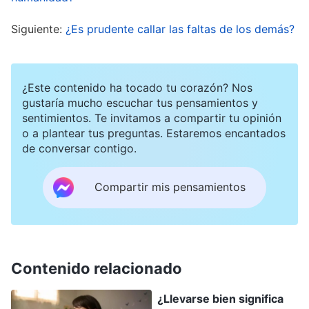
asunto.
Siguiente:
¿Es prudente callar las faltas de los demás?
En febrero, fui a su grupo para hablar del trabajo.
Para no distanciarme de ellas, me dije a mí
¿Este contenido ha tocado tu corazón? Nos
misma que tenía que ser cordial con ellas y
gustaría mucho escuchar tus pensamientos y
sentimientos. Te invitamos a compartir tu opinión
cuidadosa con mis palabras, no hablar con
o a plantear tus preguntas. Estaremos encantados
mucha superioridad o severidad. Al verlas
de conversar contigo.
bromear, les seguí la corriente para que me
vieran como alguien llevadero, accesible y
Compartir mis pensamientos
humilde, y capaz de congeniar con todos.
Cuando las escuché decir que no habían
progresado en lo absoluto y se sentían un poco
Contenido relacionado
abatidas, les dije que en el pasado yo también
había tenido muchas carencias, y que me había
¿Llevarse bien significa