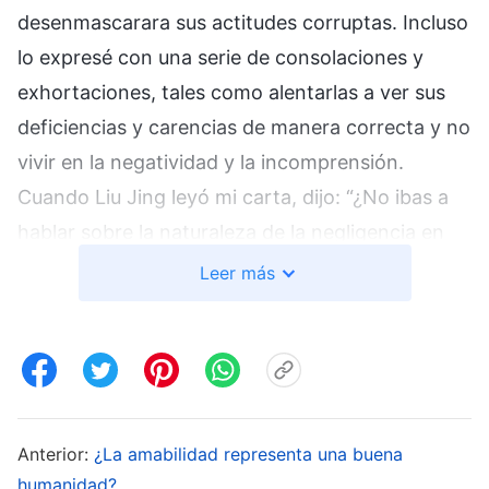
desenmascarara sus actitudes corruptas. Incluso
lo expresé con una serie de consolaciones y
exhortaciones, tales como alentarlas a ver sus
deficiencias y carencias de manera correcta y no
vivir en la negatividad y la incomprensión.
Cuando Liu Jing leyó mi carta, dijo: “¿No ibas a
hablar sobre la naturaleza de la negligencia en
sus deberes? ¿Por qué eres tan indirecta? ¿Crees
Leer más
que ellas reconocerán su problema si les hablas
de esta manera?”. Al escuchar lo que dijo Liu
Jing, me di cuenta de que andarme por las ramas
de esta manera no iba a dar resultados, pero
tenía miedo de causarles una mala impresión, así
Anterior:
¿La amabilidad representa una buena
que encontré una excusa para esquivar el
humanidad?