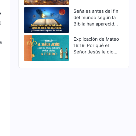
Cristo han cumplido
Señales antes del fin
y
del mundo según la
a
Biblia han aparecido,
¿cómo recibir el
regreso del Señor?
Explicación de Mateo
a
16:19: Por qué el
Señor Jesús le dio
las llaves del reino
de los cielos a Pedro