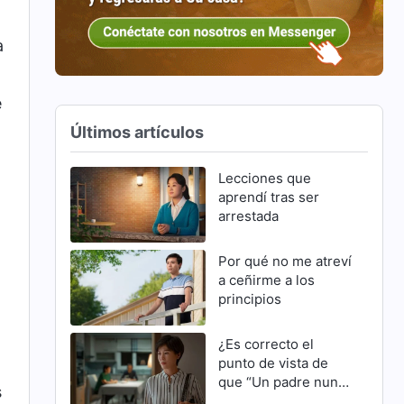
a
e
Últimos artículos
Lecciones que
aprendí tras ser
arrestada
Por qué no me atreví
a ceñirme a los
principios
¿Es correcto el
punto de vista de
que “Un padre nunca
s
se equivoca”?