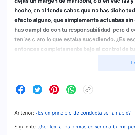
dejas un margen de maniobra, o bien vacilas y 
hecho, en el fondo sabes que no has dicho tod
efecto alguno, que simplemente actuabas sin 
has cumplido con tu responsabilidad, pero di
tenías claro lo que estaba sucediendo. ¿Es es
entonces completamente bajo el control de tu
. Al refle
Cristo
de
los últimos días
. Tercera parte)
L
escruta lo más profundo del corazón de la gen
Recordé que, al colaborar con varios compañer
problemas. A veces, incluso al compartir, tan 
importancia a sus problemas. No me había atre
realidad, a vivir con actitudes falsas, por mied
Anterior:
¿Es un principio de conducta ser amable?
complicar nuestra convivencia en el futuro. P
Lin Lin había visto que Xiaozhen siempre se pr
Siguiente:
¿Ser leal a los demás es ser una buena pe