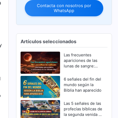
a
Contacta con nosotros por
WhatsApp
Artículos seleccionados
y
Las frecuentes
apariciones de las
lunas de sangre:
¿fenómeno
astronómico o
l
6 señales del fin del
advertencia de los
mundo según la
últimos días?
Biblia han aparecido
o
Las 5 señales de las
profecías bíblicas de
la segunda venida de