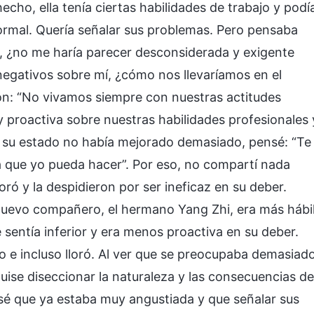
cho, ella tenía ciertas habilidades de trabajo y podí
ormal. Quería señalar sus problemas. Pero pensaba
, ¿no me haría parecer desconsiderada y exigente
negativos sobre mí, ¿cómo nos llevaríamos en el
ción: “No vivamos siempre con nuestras actitudes
 proactiva sobre nuestras habilidades profesionales 
ue su estado no había mejorado demasiado, pensé: “Te
a que yo pueda hacer”. Por eso, no compartí nada
ró y la despidieron por ser ineficaz en su deber.
 nuevo compañero, el hermano Yang Zhi, era más hábi
e sentía inferior y era menos proactiva en su deber.
o e incluso lloró. Al ver que se preocupaba demasiad
 quise diseccionar la naturaleza y las consecuencias de
nsé que ya estaba muy angustiada y que señalar sus