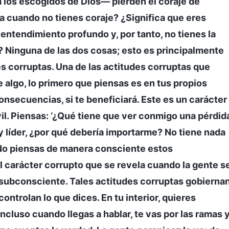
 a los escogidos de Dios— pierden el coraje de
ca cuando no tienes coraje? ¿Significa que eres
entendimiento profundo y, por tanto, no tienes la
? Ninguna de las dos cosas; esto es principalmente
es corruptas. Una de las actitudes corruptas que
 algo, lo primero que piensas es en tus propios
onsecuencias, si te beneficiará. Este es un carácter
vil. Piensas: ‘¿Qué tiene que ver conmigo una pérdid
oy líder, ¿por qué debería importarme? No tiene nada
 No piensas de manera consciente estos
 carácter corrupto que se revela cuando la gente s
 subconsciente. Tales actitudes corruptas gobierna
ontrolan lo que dices. En tu interior, quieres
incluso cuando llegas a hablar, te vas por las ramas 