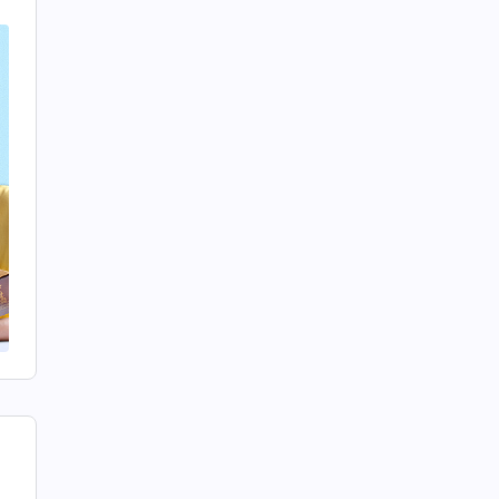
,
;
o