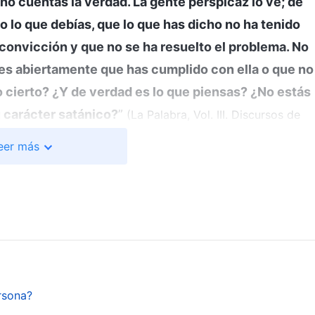
no cuentas la verdad. La gente perspicaz lo ve; de
o lo que debías, que lo que has dicho no ha tenido
convicción y que no se ha resuelto el problema. No
ces abiertamente que has cumplido con ella o que no
o cierto? ¿Y de verdad es lo que piensas? ¿No estás
 carácter satánico?
”
(La Palabra, Vol. III. Discursos de
xionar sobre las palabras de Dios, sentí que Él realment
eer más
te y que había expuesto mis intenciones más íntimas.
os de trabajo, realmente no había señalado sus
solo había ofrecido simples exhortaciones o restado
vido a señalar que sus problemas se debían, en
o a hacer algo que pudiera arruinar nuestra relación y
or ejemplo, cuando había colaborado con Xiaozhen y
eocupaba por sus propias perspectivas y su propio
rsona?