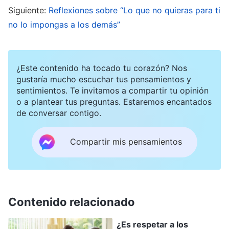
Siguiente:
Reflexiones sobre “Lo que no quieras para ti
cómo ella valoraba la reputación y el estatus y en
no lo impongas a los demás”
lo frágil que era. Si desenmascaraba y
diseccionaba sus problemas, y ella no podía
soportarlo y desarrollaba un prejuicio contra mí,
¿Este contenido ha tocado tu corazón? Nos
gustaría mucho escuchar tus pensamientos y
¿qué pasaría entonces? Pensé que era mejor
sentimientos. Te invitamos a compartir tu opinión
callarme. Así que me limité a decirle que ella no
o a plantear tus preguntas. Estaremos encantados
de conversar contigo.
estaba obteniendo resultados y luego la despedí,
le dije algunas palabras de consuelo y la hice
Compartir mis pensamientos
reflexionar sobre sí misma. Cuando la líder se
enteró de que no había diseccionado el
comportamiento de Wu Xin, me podó, y me dijo:
“Sus problemas eran muy graves, ¡pero no los
Contenido relacionado
desenmascaraste ni los diseccionaste! Eres
¿Es respetar a los
demasiado complaciente”. Fue muy duro