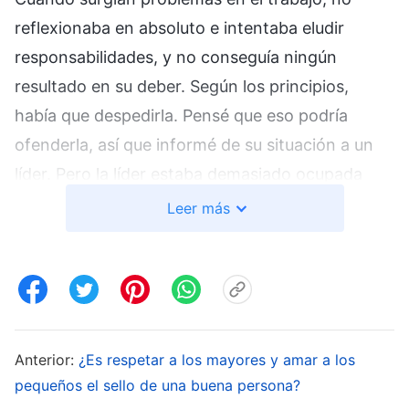
reflexionaba en absoluto e intentaba eludir
responsabilidades, y no conseguía ningún
resultado en su deber. Según los principios,
había que despedirla. Pensé que eso podría
ofenderla, así que informé de su situación a un
líder. Pero la líder estaba demasiado ocupada
para venir, así que me hizo despedir a Wu Xin.
Leer más
Cuando me reuní con ella, quise diseccionar su
constante afán de reputación y estatus, sus
ataques y la exclusión de opiniones diferentes, y
cómo caminaba por la senda de un anticristo
para que conociera la esencia y las
Anterior:
¿Es respetar a los mayores y amar a los
consecuencias de sus problemas, pero me
pequeños el sello de una buena persona?
tragué las palabras que iba a decir. Pensé en