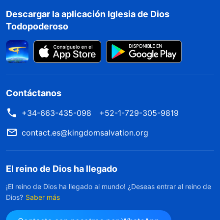
carga de desempeñar sus deberes o de dar
Descargar la aplicación Iglesia de Dios
Todopoderoso
testimonio
de Dios y no poseen ningún sentido
de responsabilidad. […] Hay algunas personas
que no asumen ninguna responsabilidad,
independientemente del deber que estén
cumpliendo. Tampoco informan con celeridad a
Contáctanos
sus superiores de los problemas que
+34-663-435-098
+52-1-729-305-9819
descubren. Cuando ven a gente que causa
contact.es@kingdomsalvation.org
trastornos y perturbaciones, hacen la vista
gorda. Cuando ven a personas malvadas
cometiendo el mal, no intentan detenerlas. No
El reino de Dios ha llegado
protegen los intereses de la casa de Dios ni
¡El reino de Dios ha llegado al mundo! ¿Deseas entrar al reino de
Dios?
Saber más
consideran lo que es su deber y
responsabilidad. Cuando cumplen con su deber,