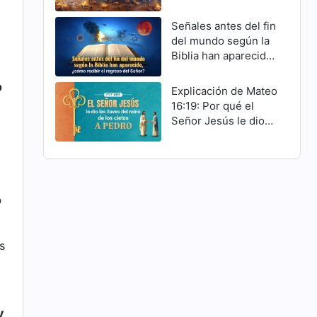
Cristo han cumplido
Señales antes del fin
del mundo según la
Biblia han aparecido,
¿cómo recibir el
regreso del Señor?
o
Explicación de Mateo
16:19: Por qué el
Señor Jesús le dio
las llaves del reino
de los cielos a Pedro
o
os
y