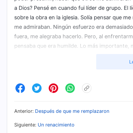
a Dios? Pensé en cuando fui líder de grupo. El 
sobre la obra en la iglesia. Solía pensar que
me admiraban. Ningún esfuerzo era demasiado p
fuera, me alegraba hacerlo. Pero, al enfrentarm
pensaba que era humilde. Lo más importante, m
sería invisible para otros. Por eso sentía aver
L
me había esforzado tanto en mi deber pasado 
admiraran. Los deberes de anfitriona, sin emba
someterme. Entonces, me di cuenta de que siem
personales en mi deber, y que solo pensaba en 
¡No buscaba la verdad ni me sometía a Dios pa
Anterior:
Después de que me remplazaron
Después leí estas palabras de Dios: “
Aquellas q
Siguiente:
Un renacimiento
pueden aceptar el escrutinio de Dios cuando 