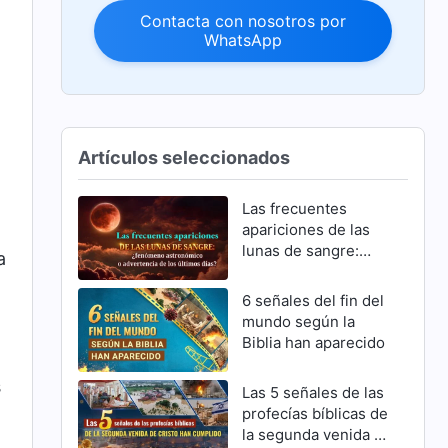
Contacta con nosotros por
WhatsApp
Artículos seleccionados
Las frecuentes
apariciones de las
lunas de sangre:
a
¿fenómeno
astronómico o
6 señales del fin del
advertencia de los
mundo según la
últimos días?
Biblia han aparecido
s
Las 5 señales de las
profecías bíblicas de
la segunda venida de