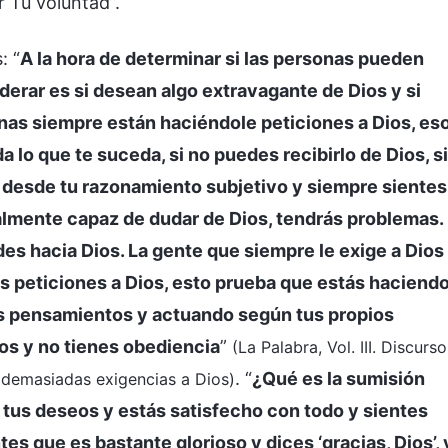
 Tu voluntad”.
: “
A la hora de determinar si las personas pueden
derar es si desean algo extravagante de Dios y si
onas siempre están haciéndole peticiones a Dios, es
lo que te suceda, si no puedes recibirlo de Dios, si
s desde tu razonamiento subjetivo y siempre sientes
gualmente capaz de dudar de Dios, tendrás problemas.
es hacia Dios. La gente que siempre le exige a Dios
s peticiones a Dios, esto prueba que estás haciend
ios pensamientos y actuando según tus propios
ios y no tienes obediencia
”
(La Palabra, Vol. III. Discurs
. “
¿Qué es la sumisión
 demasiadas exigencias a Dios)
tus deseos y estás satisfecho con todo y sientes
tes que es bastante glorioso y dices ‘gracias, Dios’, 