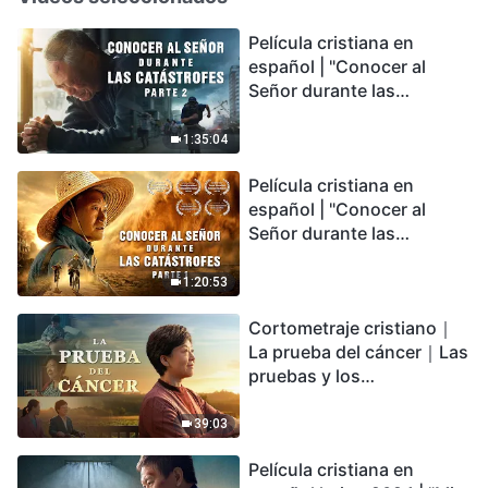
Película cristiana en
español | "Conocer al
Señor durante las
catástrofes" (Parte 2) La
Tierra se enfrenta a una
1:35:04
extinción masiva. ¿Cómo
Película cristiana en
podemos sobrevivir?
español | "Conocer al
Señor durante las
catástrofes" (Parte 1) El
desastre del fin es
1:20:53
irreversible, ¿dónde
Cortometraje cristiano｜
encontrarás refugio?
La prueba del cáncer｜Las
pruebas y los
refinamientos son
bendiciones de Dios
39:03
Película cristiana en