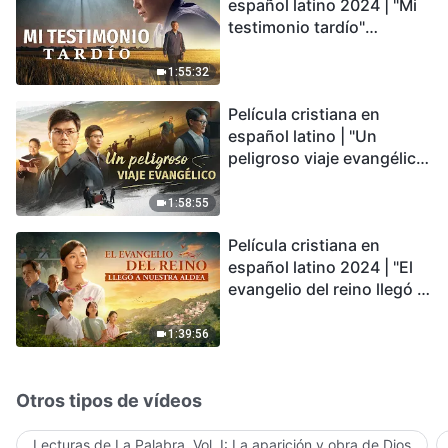
español latino 2024 | "Mi
testimonio tardío"
Testimonio de
arrepentimiento
1:55:32
profundamente
Película cristiana en
conmovedor
español latino | "Un
peligroso viaje evangélico"
basada en una historia
real
1:58:55
Película cristiana en
español latino 2024 | "El
evangelio del reino llegó a
nuestra aldea"
1:39:56
Otros tipos de vídeos
Lecturas de La Palabra, Vol. I: La aparición y obra de Dios