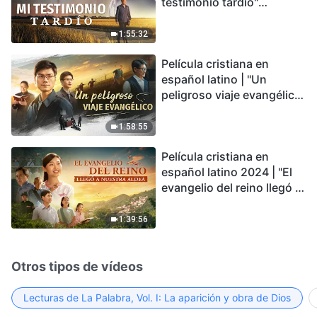
testimonio tardío"
Testimonio de
arrepentimiento
1:55:32
profundamente
Película cristiana en
conmovedor
español latino | "Un
peligroso viaje evangélico"
basada en una historia
real
1:58:55
Película cristiana en
español latino 2024 | "El
evangelio del reino llegó a
nuestra aldea"
1:39:56
Otros tipos de vídeos
Lecturas de La Palabra, Vol. I: La aparición y obra de Dios