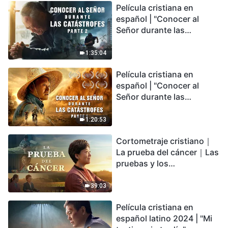
Película cristiana en
español | "Conocer al
Señor durante las
catástrofes" (Parte 2) La
Tierra se enfrenta a una
1:35:04
extinción masiva. ¿Cómo
Película cristiana en
podemos sobrevivir?
español | "Conocer al
Señor durante las
catástrofes" (Parte 1) El
desastre del fin es
1:20:53
irreversible, ¿dónde
Cortometraje cristiano｜
encontrarás refugio?
La prueba del cáncer｜Las
pruebas y los
refinamientos son
bendiciones de Dios
39:03
Película cristiana en
español latino 2024 | "Mi