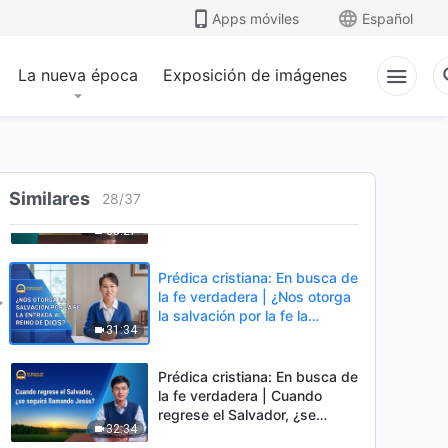
vuelve el Señor en una nube?
Apps móviles
Español
25:28
La nueva época
Exposición de imágenes
Prédica cristiana: En busca de
la fe verdadera | ¿Cómo
purifica y salva a la
41:04
humanidad la obra del juicio
de Dios de los últimos días?
Prédica cristiana: En busca de
Similares
la fe verdadera | ¿Es la fe en
28
/
37
Dios Todopoderoso una
35:27
traición al Señor Jesús?
Prédica cristiana: En busca de
la fe verdadera | ¿Nos otorga
la salvación por la fe la
31:34
entrada al reino de Dios?
Prédica cristiana: En busca de
la fe verdadera | Cuando
regrese el Salvador, ¿se
32:34
seguirá llamando Jesús?