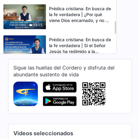
Prédica cristiana: En busca de
la fe verdadera | ¿Por qué
viene Dios encarnado, y no en
33:15
forma espiritual, en los últimos
días?
Prédica cristiana: En busca de
la fe verdadera | Si el Señor
Jesús ha redimido a la
26:40
humanidad, ¿por qué habría
de realizar una obra de juicio
Sigue las huellas del Cordero y disfruta del
a Su regreso en los últimos
Prédica cristiana: En busca de
abundante sustento de vida
días?
la fe verdadera | ¿Quién
puede salvar a la humanidad
36:52
y revolucionar nuestro
destino?
Prédica cristiana: En busca de
la fe verdadera | ¿Es
defendible la idea de la
26:46
Trinidad?
Prédica cristiana: En busca de
Videos seleccionados
la fe verdadera | ¿Por qué es