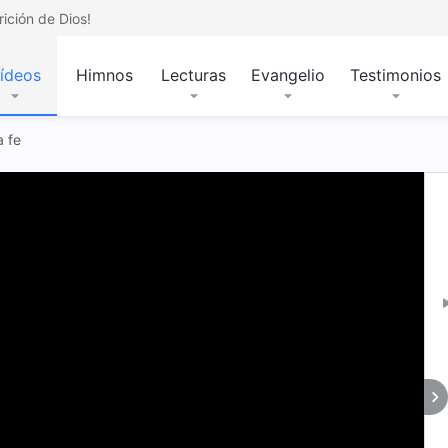
ición de Dios!
ídeos
Himnos
Lecturas
Evangelio
Testimonios
a fe