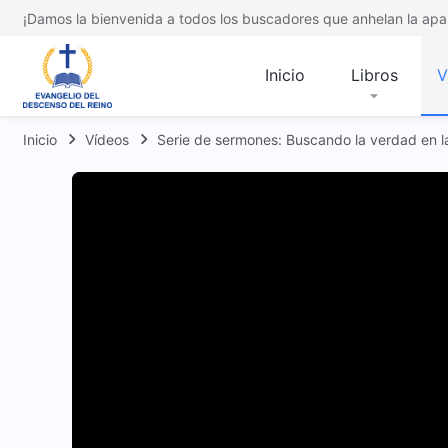
¡Damos la bienvenida a todos los buscadores que anhelan la apar
Inicio
Libros
V
Inicio
Vídeos
Serie de sermones: Buscando la verdad en l