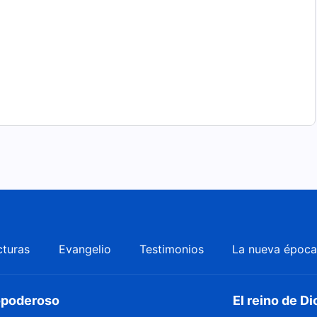
cturas
Evangelio
Testimonios
La nueva époc
dopoderoso
El reino de Di