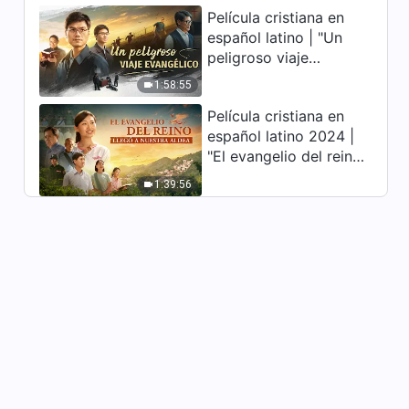
Película cristiana en
profundamente
español latino | "Un
conmovedor
peligroso viaje
evangélico" basada en
1:58:55
una historia real
Película cristiana en
español latino 2024 |
"El evangelio del reino
llegó a nuestra aldea"
1:39:56