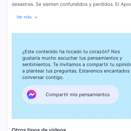
desastres. Se sienten confundidos y perdidos. El Apo
los desastres y nos ascendería al cielo para que no 
Ver más
comenzado a precipitarse, así que ¿por qué el Señor 
Por la fe se nos perdonan los pecados, recibimos la g
hemos sido ascendidos al reino de los cielos? Estas 
salvación por medio de la fe realmente nos lleva al re
verdadera podemos profundizar juntos en esto y enco
¿Este contenido ha tocado tu corazón? Nos
gustaría mucho escuchar tus pensamientos y
sentimientos. Te invitamos a compartir tu opinión o
a plantear tus preguntas. Estaremos encantados de
conversar contigo.
Compartir mis pensamientos
Otros tipos de vídeos