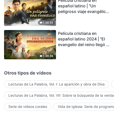
Película cristiana en
conmovedor
español latino | "Un
peligroso viaje evangélico"
basada en una historia
real
1:58:55
Película cristiana en
español latino 2024 | "El
evangelio del reino llegó a
nuestra aldea"
1:39:56
Otros tipos de vídeos
Lecturas de La Palabra, Vol. I: La aparición y obra de Dios
Lecturas de La Palabra, Vol. VII: Sobre la búsqueda de la verd
Serie de vídeos corales
Vida de Iglesia: Serie de progra