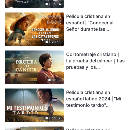
Tierra se enfrenta a una
1:35:04
extinción masiva. ¿Cómo
Película cristiana en
podemos sobrevivir?
español | "Conocer al
Señor durante las
catástrofes" (Parte 1) El
desastre del fin es
1:20:53
irreversible, ¿dónde
Cortometraje cristiano｜
encontrarás refugio?
La prueba del cáncer｜Las
pruebas y los
refinamientos son
bendiciones de Dios
39:03
Película cristiana en
español latino 2024 | "Mi
testimonio tardío"
Testimonio de
arrepentimiento
1:55:32
profundamente