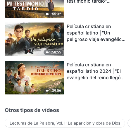
testimonio tardío"
Testimonio de
arrepentimiento
1:55:32
profundamente
Película cristiana en
conmovedor
español latino | "Un
peligroso viaje evangélico"
basada en una historia
real
1:58:55
Película cristiana en
español latino 2024 | "El
evangelio del reino llegó a
nuestra aldea"
1:39:56
Otros tipos de vídeos
Lecturas de La Palabra, Vol. I: La aparición y obra de Dios