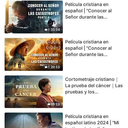
Película cristiana en
español | "Conocer al
Señor durante las
catástrofes" (Parte 2) La
Tierra se enfrenta a una
1:35:04
extinción masiva. ¿Cómo
Película cristiana en
podemos sobrevivir?
español | "Conocer al
Señor durante las
catástrofes" (Parte 1) El
desastre del fin es
1:20:53
irreversible, ¿dónde
Cortometraje cristiano｜
encontrarás refugio?
La prueba del cáncer｜Las
pruebas y los
refinamientos son
bendiciones de Dios
39:03
Película cristiana en
español latino 2024 | "Mi