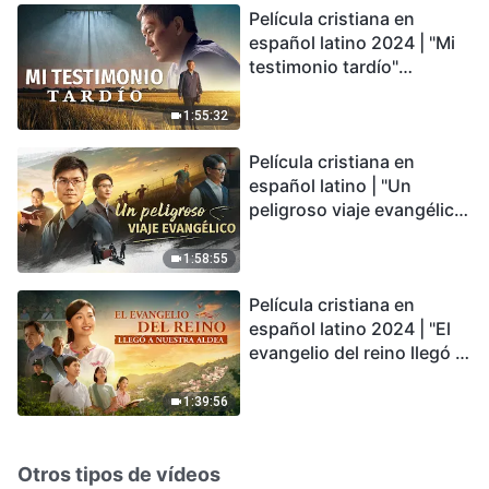
Película cristiana en
español latino 2024 | "Mi
testimonio tardío"
Testimonio de
arrepentimiento
1:55:32
profundamente
Película cristiana en
conmovedor
español latino | "Un
peligroso viaje evangélico"
basada en una historia
real
1:58:55
Película cristiana en
español latino 2024 | "El
evangelio del reino llegó a
nuestra aldea"
1:39:56
Otros tipos de vídeos