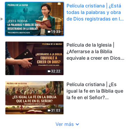
Película cristiana | ¿Está
todas la palabras y obra
de Dios registradas en la
Biblia? (Fragmento
destacado)
19:33
Película de la Iglesia |
¿Aferrarse a la Biblia
equivale a creer en Dios?
(Fragmento destacado)
32:22
Película cristiana | ¿Es
igual la fe en la Biblia que
la fe en el Señor?
(Fragmento destacado)
31:03
Ver más