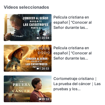
Videos seleccionados
Película cristiana en
español | "Conocer al
Señor durante las
catástrofes" (Parte 2) La
Tierra se enfrenta a una
1:35:04
extinción masiva. ¿Cómo
Película cristiana en
podemos sobrevivir?
español | "Conocer al
Señor durante las
catástrofes" (Parte 1) El
desastre del fin es
1:20:53
irreversible, ¿dónde
Cortometraje cristiano｜
encontrarás refugio?
La prueba del cáncer｜Las
pruebas y los
refinamientos son
bendiciones de Dios
39:03