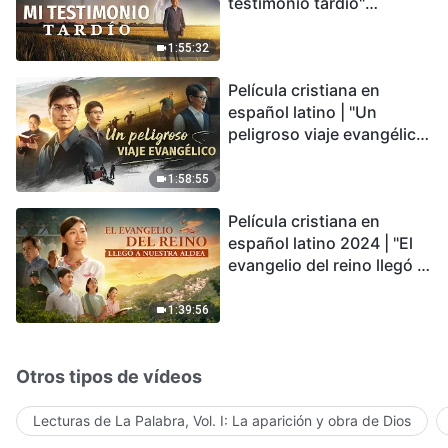
testimonio tardío"
Testimonio de
arrepentimiento
1:55:32
profundamente
Película cristiana en
conmovedor
español latino | "Un
peligroso viaje evangélico"
basada en una historia
real
1:58:55
Película cristiana en
español latino 2024 | "El
evangelio del reino llegó a
nuestra aldea"
1:39:56
Otros tipos de vídeos
Lecturas de La Palabra, Vol. I: La aparición y obra de Dios