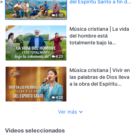
del Espíritu Santo a fin de
seguir hasta el final
6:02
Música cristiana | La vida
del hombre está
totalmente bajo la
soberanía de Dios
4:23
Música cristiana | Vivir en
las palabras de Dios lleva
a la obra del Espíritu
Santo
4:20
Ver más
Videos seleccionados