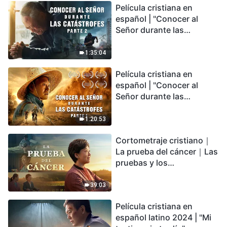
Película cristiana en
español | "Conocer al
Señor durante las
catástrofes" (Parte 2) La
Tierra se enfrenta a una
1:35:04
extinción masiva. ¿Cómo
Película cristiana en
podemos sobrevivir?
español | "Conocer al
Señor durante las
catástrofes" (Parte 1) El
desastre del fin es
1:20:53
irreversible, ¿dónde
Cortometraje cristiano｜
encontrarás refugio?
La prueba del cáncer｜Las
pruebas y los
refinamientos son
bendiciones de Dios
39:03
Película cristiana en
español latino 2024 | "Mi