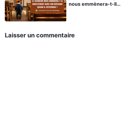
nous emmènera-t-Il
directement dans Son
Tout d’abord, je vais lire un passage de la parole
royaume quand Il
de Dieu Tout-Puissant. Dieu Tout-Puissant dit : «
reviendra ?
L’ensemble de Mon plan de gestion, le plan de
Laisser un commentaire
gestion de six mille ans, comprend trois étapes,
ou trois ères : l’ère de la Loi au commencement,
l’ère de la Grâce (qui est aussi l’ère de
Rédemption) et l’ère du Règne des derniers
jours. Mon œuvre dans ces trois ères a un
contenu différent en fonction de la nature de
chaque ère, mais à chaque ère, cette œuvre
répond aux besoins de l’homme ou, plus
précisément, est réalisée en fonction des
stratagèmes que Satan utilise dans la guerre