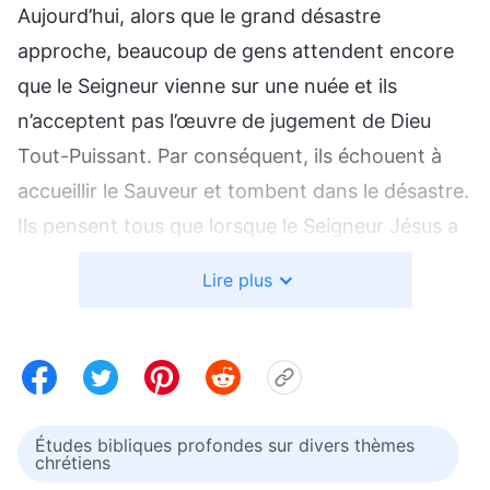
Aujourd’hui, alors que le grand désastre
approche, beaucoup de gens attendent encore
que le Seigneur vienne sur une nuée et ils
n’acceptent pas l’œuvre de jugement de Dieu
Tout-Puissant. Par conséquent, ils échouent à
accueillir le Sauveur et tombent dans le désastre.
Ils pensent tous que lorsque le Seigneur Jésus a
achevé Son œuvre, l’œuvre de Dieu pour sauver
Lire plus
l’humanité a été terminée et qu’il n’y en aurait pas
d’autre. Réfléchissons un instant. L’œuvre de
Dieu pour sauver l’humanité est-elle vraiment
aussi simple que les gens l’imaginent ? Dans les
derniers jours, Dieu Tout-Puissant a révélé le
Études bibliques profondes sur divers thèmes
chrétiens
mystère de l’œuvre de Dieu pour sauver