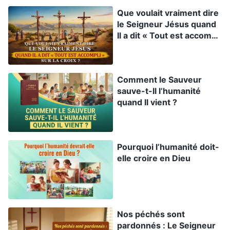
que les œuvres qu’Ils ont accomplies à chaque
Que voulait vraiment dire
ère sont différentes, ces trois étapes sont
le Seigneur Jésus quand
Il a dit « Tout est accompli
étroitement liées, chacune édifiée sur la
» sur la croix ?
précédente. Finalement, elles permettent à
l’humanité d’être sauvée et emmenée dans une
Comment le Sauveur
nouvelle ère. Ҫa prouve que c’est un seul Dieu qui
sauve-t-Il l’humanité
quand Il vient ?
accomplit une œuvre différente à chaque ère.
Alors, comment pouvons-nous reconnaître que
ces trois étapes d’œuvre sont accomplies par un
Pourquoi l’humanité doit-
seul Dieu ? Comprendre cet aspect de la vérité
elle croire en Dieu
est essentiel pour atteindre le salut et entrer
dans le royaume. Maintenant, échangeons sur
cette question en nous basant sur les
paroles de
Nos péchés sont
Dieu
.
pardonnés : Le Seigneur