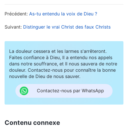
l’humanité. Nous avons tous vu que, après que
Satan a corrompu l’humanité, Dieu a commencé
Précédent:
As-tu entendu la voix de Dieu ?
un plan en trois étapes pour nous sauver.
Suivant:
Distinguer le vrai Christ des faux Christs
D’abord, Il a accompli l’œuvre de l’ère de la Loi
sous le nom de l’Éternel, puis Il est venu incarné
en tant que le Seigneur Jésus et a accompli
La douleur cessera et les larmes s'arrêteront.
Faites confiance à Dieu, Il a entendu nos appels
l’œuvre de la rédemption à l’ère de la Grâce, et,
dans notre souffrance, et Il nous sauvera de notre
dans les derniers jours, Dieu S’est incarné de
douleur. Contactez-nous pour connaître la bonne
nouvelle de Dieu de nous sauver.
nouveau pour accomplir l’œuvre du jugement à
l’ère du Règne sous le nom de Dieu Tout-
Contactez-nous par WhatsApp
Puissant. Ces trois étapes d’œuvre constituent le
plan de gestion complet de Dieu pour sauver
l’humanité. Même si les noms l’Éternel, Seigneur
Contenu connexe
Jésus et Dieu Tout-Puissant sont différents, et