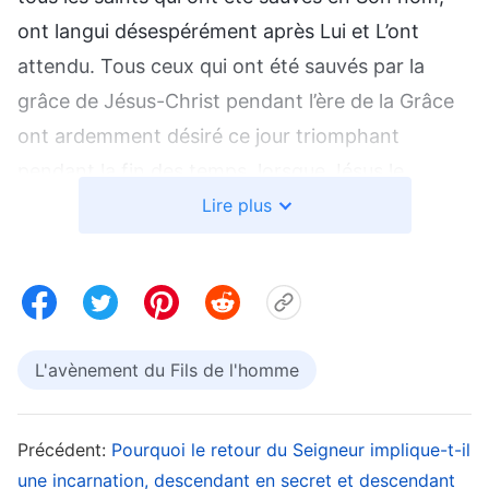
ont langui désespérément après Lui et L’ont
attendu. Tous ceux qui ont été sauvés par la
grâce de Jésus-Christ pendant l’ère de la Grâce
ont ardemment désiré ce jour triomphant
pendant la fin des temps, lorsque Jésus le
Sauveur arriverait sur une nuée blanche et
Lire plus
apparaîtrait devant tous les hommes. Bien sûr,
c’est aussi le souhait collectif de tous ceux qui
acceptent aujourd’hui le nom de Jésus le
Sauveur. Dans tout l’univers, tous ceux qui
L'avènement du Fils de l'homme
connaissent le
salut
de Jésus le Sauveur ont
désespérément désiré que Jésus-Christ arrive
soudainement pour accomplir ce qu’Il a dit quand
Précédent:
Pourquoi le retour du Seigneur implique-t-il
une incarnation, descendant en secret et descendant
Il était sur terre : « Je viendrai tout comme Je