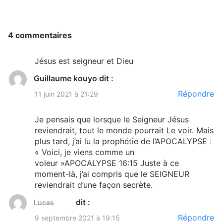
principes de l’œuvre du Saint-Esprit et ne se
conforme pas aux intentions de Dieu. Dieu ne
ferait pas cela ; Dieu n’est pas si bête ni si
4 commentaires
stupide, et Son œuvre n’est pas aussi simple que
Jésus est seigneur et Dieu
tu l’imagines. Selon tout ce qu’imagine l’homme,
Guillaume kouyo
dit :
Jésus arrivera sur une nuée et descendra parmi
Répondre
11 juin 2021 à 21:29
vous. Vous Le verrez, chevauchant une nuée, et
Il vous dira qu’Il est Jésus. Vous verrez aussi les
Je pensais que lorsque le Seigneur Jésus
marques des clous dans Ses mains et vous
reviendrait, tout le monde pourrait Le voir. Mais
plus tard, j’ai lu la prophétie de l’APOCALYPSE :
saurez qu’Il est Jésus. Et Il vous sauvera à
« Voici, je viens comme un
nouveau et sera votre Dieu puissant. Il vous
voleur »APOCALYPSE 16:15 Juste à ce
moment-là, j’ai compris que le SEIGNEUR
sauvera, vous donnera un nouveau nom et
reviendrait d’une façon secrète.
donnera à chacun d’entre vous une pierre
dit :
Lucas
blanche, après quoi vous aurez la permission
Répondre
9 septembre 2021 à 19:15