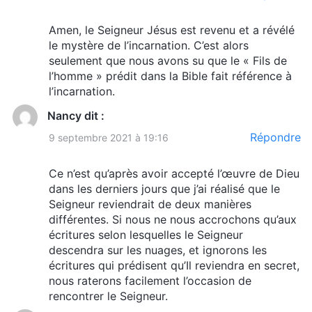
d’entrer dans le royaume des cieux et serez
reçus dans le paradis. De telles croyances ne
Amen, le Seigneur Jésus est revenu et a révélé
le mystère de l’incarnation. C’est alors
sont-elles pas des notions de l’homme ? Est-ce
seulement que nous avons su que le « Fils de
que Dieu œuvre selon les notions de l’homme, ou
l’homme » prédit dans la Bible fait référence à
l’incarnation.
œuvre-t-Il à l’encontre des notions de l’homme ?
Toutes les notions de l’homme ne viennent-elles
Nancy
dit :
pas de Satan ? L’homme entier n’a-t-il pas été
Répondre
9 septembre 2021 à 19:16
corrompu par Satan ? Si Dieu faisait Son œuvre
Ce n’est qu’après avoir accepté l’œuvre de Dieu
selon les notions de l’homme, Dieu ne
dans les derniers jours que j’ai réalisé que le
deviendrait-Il pas alors Satan ? Ne serait-Il pas
Seigneur reviendrait de deux manières
différentes. Si nous ne nous accrochons qu’aux
de la même espèce que Ses propres créations ?
écritures selon lesquelles le Seigneur
Puisque Ses créations sont désormais tellement
descendra sur les nuages, ​​et ignorons les
écritures qui prédisent qu’Il reviendra en secret,
corrompues par Satan que l’homme est devenu
nous raterons facilement l’occasion de
l’
incarnation
de Satan, si Dieu œuvrait selon les
rencontrer le Seigneur.