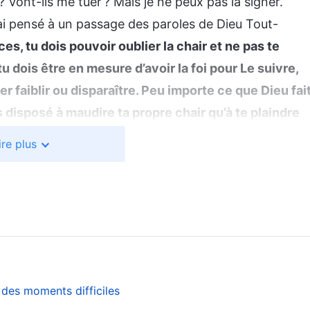
? Vont-ils me tuer ? Mais je ne peux pas la signer.
j’ai pensé à un passage des paroles de Dieu Tout-
es, tu dois pouvoir oublier la chair et ne pas te
u dois être en mesure d’avoir la foi pour Le suivre,
r faiblir ou disparaître. Peu importe ce que Dieu fait
 disposé à maudire ta propre chair qu’à te plaindre
 dois satisfaire Dieu en dépit de tes larmes amères
ire plus
e que tu aimes. Cela seul est l’amour et la foi
uvre de Dieu, Ceux qui doivent être rendus parfaits doivent
 les tribulations étaient un test pour moi, pour voir si
 ferme dans mon témoignage à Dieu. Dieu a dit que la fo
ments dans toutes les situations et Le satisfaire,
souffrances. Je devais m’en remettre complètement à
s que j’endurerais, je ne pouvais pas céder à Satan. Il
 des moments difficiles