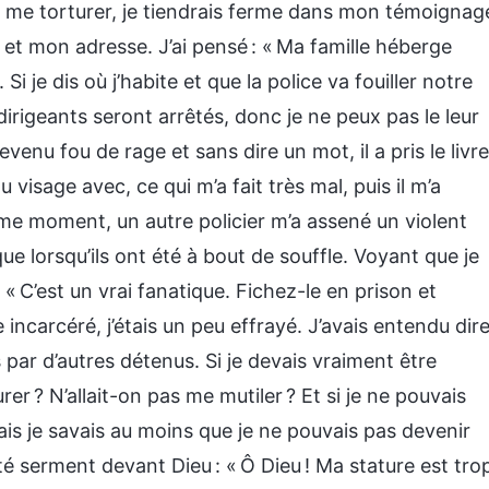
au me torturer, je tiendrais ferme dans mon témoignag
t mon adresse. J’ai pensé : « Ma famille héberge
Si je dis où j’habite et que la police va fouiller notre
irigeants seront arrêtés, donc je ne peux pas le leur
 devenu fou de rage et sans dire un mot, il a pris le livre
visage avec, ce qui m’a fait très mal, puis il m’a
e moment, un autre policier m’a assené un violent
que lorsqu’ils ont été à bout de souffle. Voyant que je
: « C’est un vrai fanatique. Fichez-le en prison et
re incarcéré, j’étais un peu effrayé. J’avais entendu dir
 par d’autres détenus. Si je devais vraiment être
er ? N’allait-on pas me mutiler ? Et si je ne pouvais
ais je savais au moins que je ne pouvais pas devenir
rêté serment devant Dieu : « Ô Dieu ! Ma stature est tro