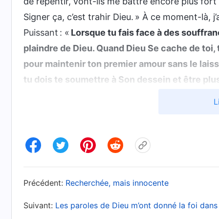
de repentir, vont-ils me battre encore plus fort 
Signer ça, c’est trahir Dieu. » À ce moment-là, 
Puissant : «
Lorsque tu fais face à des souffranc
plaindre de Dieu. Quand Dieu Se cache de toi, t
pour maintenir ton premier amour sans le laisse
tu dois te soumettre à Son dessein et être plus
de Lui. Lorsque tu fais face à des épreuves, tu
L
ou de ta réticence à te défaire de quelque chos
véritables
»
(La Parole, vol. 1 : L’apparition et l’œ
. J’ai compris que l’adversité et
subir l’épurement)
j’avais la foi authentique et si je pouvais tenir
authentique signifie se soumettre à Ses arrange
Précédent:
Recherchée, mais innocente
même si cela suppose d’endurer tourments et 
Dieu, et quelles que puissent être les souffrance
Suivant:
Les paroles de Dieu m’ont donné la foi dans