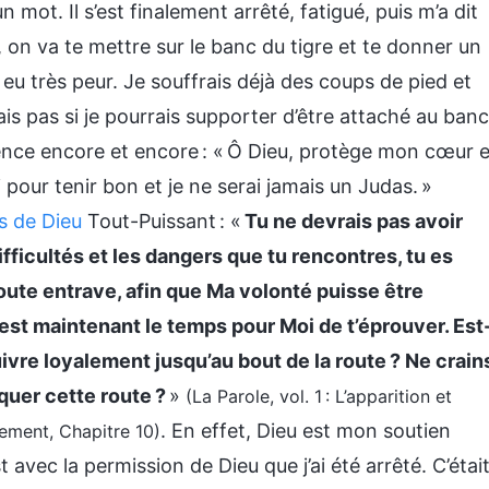
n mot. Il s’est finalement arrêté, fatigué, puis m’a dit
r, on va te mettre sur le banc du tigre et te donner un
 eu très peur. Je souffrais déjà des coups de pied et
is pas si je pourrais supporter d’être attaché au banc
silence encore et encore : « Ô Dieu, protège mon cœur e
pour tenir bon et je ne serai jamais un Judas. »
s de Dieu
Tout-Puissant : «
Tu ne devrais pas avoir
ifficultés et les dangers que tu rencontres, tu es
toute entrave, afin que Ma volonté puisse être
’est maintenant le temps pour Moi de t’éprouver. Est
uivre loyalement jusqu’au bout de la route ? Ne crain
quer cette route ?
»
(La Parole, vol. 1 : L’apparition et
. En effet, Dieu est mon soutien
ement, Chapitre 10)
t avec la permission de Dieu que j’ai été arrêté. C’étai