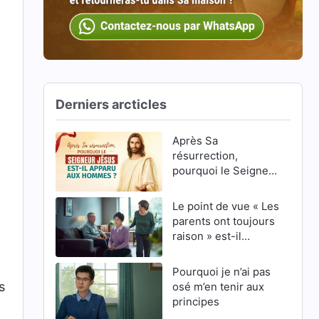
Derniers arcticles
Après Sa
résurrection,
pourquoi le Seigneur
Jésus est-Il apparu
aux hommes ?
Le point de vue « Les
parents ont toujours
raison » est-il
correct ?
Pourquoi je n’ai pas
s
osé m’en tenir aux
principes