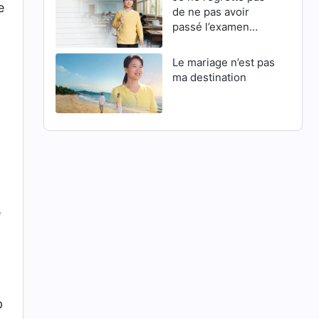
e
de ne pas avoir
passé l’examen
d’entrée en master
Le mariage n’est pas
ma destination
e
p