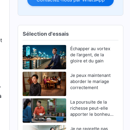
Sélection d'essais
t
Échapper au vortex
de l’argent, de la
gloire et du gain
Je peux maintenant
aborder le mariage
-
correctement
s
La poursuite de la
richesse peut-elle
apporter le bonheur
?
t
Je ne regrette pas