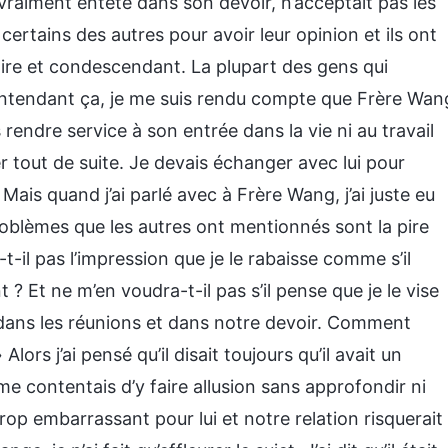
vraiment entêté dans son devoir, n’acceptait pas les
é certains des autres pour avoir leur opinion et ils ont
aire et condescendant. La plupart des gens qui
n entendant ça, je me suis rendu compte que Frère Wan
rendre service à son entrée dans la vie ni au travail
 tout de suite. Je devais échanger avec lui pour
ais quand j’ai parlé avec à Frère Wang, j’ai juste eu
problèmes que les autres ont mentionnés sont la pire
-t-il pas l’impression que je le rabaisse comme s’il
 ? Et ne m’en voudra-t-il pas s’il pense que je le vise
dans les réunions et dans notre devoir. Comment
lors j’ai pensé qu’il disait toujours qu’il avait un
e contentais d’y faire allusion sans approfondir ni
rop embarrassant pour lui et notre relation risquerait