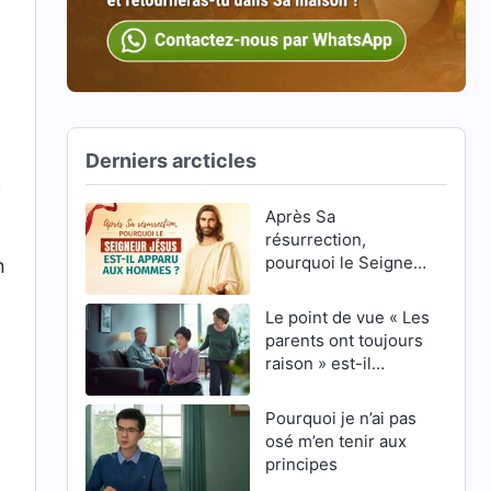
Derniers arcticles
i
Après Sa
résurrection,
pourquoi le Seigneur
n
Jésus est-Il apparu
aux hommes ?
Le point de vue « Les
parents ont toujours
raison » est-il
correct ?
Pourquoi je n’ai pas
osé m’en tenir aux
principes