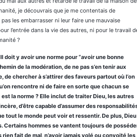
t du mal aux autres et retardé le travail de la maison de
manité, je découvrais que je me contentais de
 pas les embarrasser ni leur faire une mauvaise
ur l’entrée dans la vie des autres, ni pour le travail d
manité ?
«
Il doit y avoir une norme pour “avoir une bonne
hemin de la modération, de ne pas s’en tenir aux
, de chercher à s’attirer des faveurs partout où l’on
u’on rencontre ni de faire en sorte que chacun se
est la norme ? Elle inclut de traiter Dieu, les autres
cère, d’être capable d’assumer des responsabilité
ue tout le monde peut voir et ressentir. De plus, Dieu
s. Certains hommes se vantent toujours de posséde
rien fait de mal, n’avoir jamais volé ou convoité les