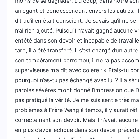
moins de se dégrader. Du coup, dans notre échange, 
arrogant et condescendant envers les autres. Il
dit qu’il en était conscient. Je savais qu’il ne 
n’ai rien ajouté. Puisqu’il n’avait gagné aucune 
entêté dans son devoir et incapable de travaille
tard, il a été transféré. Il s’est chargé d’un au
son tempérament corrompu, il ne l’a pas accomp
superviseuse m’a dit avec colère : « Étais-tu co
pourquoi n’as-tu pas échangé avec lui ? Il a sér
paroles sévères m’ont donné l’impression que Di
pas pratiqué la vérité. Je me suis sentie très mal
problèmes à Frère Wang à temps, il y aurait réflé
correctement son devoir. Mais il n’avait aucune
en plus d’avoir échoué dans son devoir précédent