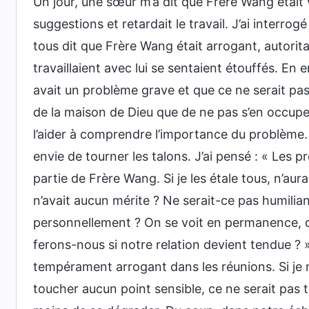
Un jour, une sœur m’a dit que Frère Wang était 
suggestions et retardait le travail. J’ai interrog
tous dit que Frère Wang était arrogant, autorit
travaillaient avec lui se sentaient étouffés. E
avait un problème grave et que ce ne serait pas 
de la maison de Dieu que de ne pas s’en occuper
l’aider à comprendre l’importance du problème. M
envie de tourner les talons. J’ai pensé : « Les 
partie de Frère Wang. Si je les étale tous, n’aura
n’avait aucun mérite ? Ne serait-ce pas humiliant
personnellement ? On se voit en permanence, 
ferons-nous si notre relation devient tendue ? » A
tempérament arrogant dans les réunions. Si je m
toucher aucun point sensible, ce ne serait pas t