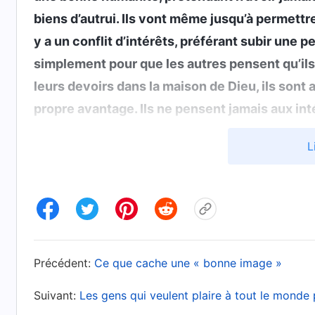
biens d’autrui. Ils vont même jusqu’à permettre 
y a un conflit d’intérêts, préférant subir une p
simplement pour que les autres pensent qu’il
leurs devoirs dans la maison de Dieu, ils sont 
propre avantage. Ils ne pensent jamais aux int
comme étant urgent ce que Dieu considère c
L
et ne mettent jamais de côté leurs propres int
jamais à leurs propres intérêts. Même quand il
dénoncent pas ; ils n’ont absolument aucun pr
humanité
»
(« Offre à Dieu un cœur vrai, et tu pour
. Les paroles de Dieu présente
des derniers jours)
Précédent:
Ce que cache une « bonne image »
personne ne prend pas le chemin de la modérat
autres. Elle ne cherche pas non plus une harmon
Suivant:
Les gens qui veulent plaire à tout le monde 
avec les autres. La norme d’une véritable bonne