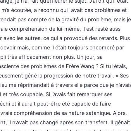
je n’ai fait qu’effleurer le sujet. J’ai dit qu’il était
 m’a écoutée, a reconnu qu’il avait ces problèmes et
se rendait pas compte de la gravité du problème, mais je
vraie compréhension de lui-même, il est resté aussi
r avec les autres, ce qui a provoqué des retards. Plus
tre devoir mais, comme il était toujours encombré par
li très efficacement non plus. Un jour, sa
nsciente des problèmes de Frère Wang ? Si tu l’étais,
ieusement gêné la progression de notre travail. » Ses
eu me réprimandait à travers elle parce que je n’avai
 et très coupable. Si j’avais fait remarquer ses
chi et il aurait peut-être été capable de faire
 vraie compréhension de sa nature satanique. Alors,
, il n’avait pas changé après son transfert. Il gênait