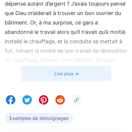
dépense autant d’argent ? J’avais toujours pensé
que Dieu m’aiderait à trouver un bon ouvrier du
bâtiment. Or, à ma surprise, ce gars a
abandonné le travail alors qu’il n’avait qu’à moitié
installé le chauffage, et la conduite se mettait à
fuir, ruinant la moitié de son travail de rénovation
du chauffage. Durant cette période, j’ai aussi
attrapé le coronavirus. J’ai commencé à me
Lire plus
plaindre : pourquoi Dieu permettait-Il qu’il
m’arrive ce genre de chose ? J’accomplissais un
devoir dans l’Église et j’avais même réduit mon
temps de travail et mon revenu pour y arriver,
alors pourquoi étais-je confronté à tant de
Exemples de témoignages
difficultés ? J’étais rempli de ressentiments au