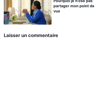
Pourquoi je n’ose pas
quant à son arrangement. En faisant les choses
partager mon point de
de cette façon, je n’aurais pas beaucoup de
vue
temps pour m’occuper de ma maison. Je voulais
passer mon temps libre avec ma famille et mes
amis, céder davantage à la chair. Je sombrais
Laisser un commentaire
dans un état de plus en plus mauvais et je n’avais
même pas envie de faire des dévotions, de lire
les paroles de Dieu. Avant, je me levais tôt pour
lire les paroles de Dieu et en écouter la lecture
dans la journée, mais à présent, je n’avais plus
envie de me lever tôt le matin ni de lire les
paroles de Dieu, parce que je n’avais pas été béni
en échange de mes efforts et j’avais rencontré
tant d’obstacles. Je ne savais pas sur quoi