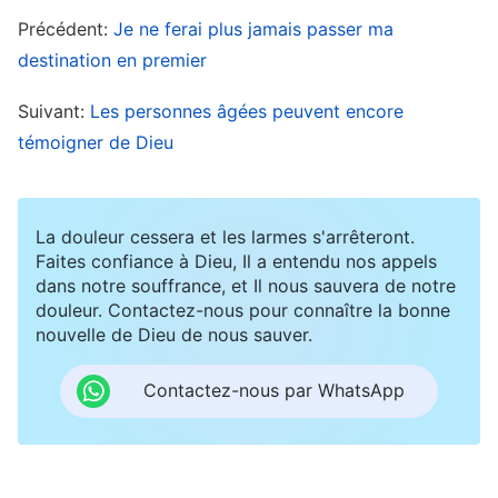
fond de moi.
Précédent:
Je ne ferai plus jamais passer ma
destination en premier
Après ça, je n’avais plus une attitude très
consciencieuse dans mon devoir. J’accomplissais
Suivant:
Les personnes âgées peuvent encore
témoigner de Dieu
toujours mon devoir, mais le cœur n’y était plus
du tout. J’étais totalement préoccupé par la
résolution des problèmes dans ma boutique.
La douleur cessera et les larmes s'arrêteront.
C’était un vrai dilemme pour moi, si bien que je
Faites confiance à Dieu, Il a entendu nos appels
dans notre souffrance, et Il nous sauvera de notre
n’étais pas très attentif aux réunions. J’avais
douleur. Contactez-nous pour connaître la bonne
l’habitude de faire une synthèse à la fin des
nouvelle de Dieu de nous sauver.
réunions, mais je ne le voulais plus. J’avais aussi
Contactez-nous par WhatsApp
été capable de sacrifier une partie de mes heures
de sommeil pour échanger avec les autres et
aider à résoudre les problèmes, mais maintenant,