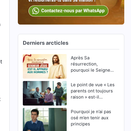
a
Derniers arcticles
Après Sa
t
résurrection,
pourquoi le Seigneur
Jésus est-Il apparu
aux hommes ?
Le point de vue « Les
parents ont toujours
raison » est-il
t
correct ?
l
Pourquoi je n’ai pas
osé m’en tenir aux
principes