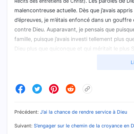
. Les paroles de Di
Récits des entretiens de Christ)
malencontreuse actuelle. Dès que j’avais appris
d’épreuves, je m’étais enfoncé dans un gouffre d
contre Dieu. Auparavant, je pensais que puisqu
famille, puisque j’avais investi tellement plus qu
Dieu plus que quiconque et qui méritait le plus 
compris que ma quête était impure. Dieu examine 
L
épreuves et l’épurement pour révéler que ma cro
bénédictions. Il m’avait permis de comprendre 
de rejeter mon désir de bénédictions. Plus tard,
projetez-vous toujours pas une fausse façade 
pour que votre destination puisse être parfait
Précédent:
J’ai la chance de rendre service à Dieu
suis conscient que votre dévotion n’est que t
résolution et le prix que vous payez ne sont-
Suivant:
S’engager sur le chemin de la croyance en D