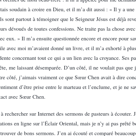
tais soudain à croire en Dieu, et il m’a dit aussi : « Il y a un
 ils sont partout à témoigner que le Seigneur Jésus est déjà reve
rs dévoués de toutes confessions. Ne traite pas la chose avec 
avec eux. » Il m’a ensuite questionnée encore et encore pour sav
le avec moi m’avaient donné un livre, et il m’a exhorté à plusi
ente concernant tout ce qui a un lien avec la croyance. Ses pa
ête, me laissant désemparée. D’un côté, il ne voulait pas que 
tre côté, j’aimais vraiment ce que Sœur Chen avait à dire con
entiment d’être prise entre le marteau et l’enclume, et je ne sa
tact avec Sœur Chen.
 rechercher sur Internet des sermons de pasteurs à écouter. J
ions en ligne sur l’Éclair Oriental, mais je n’y ai pas prêté 
 trouver de bons sermons. J’en ai écouté et comparé beaucoup,