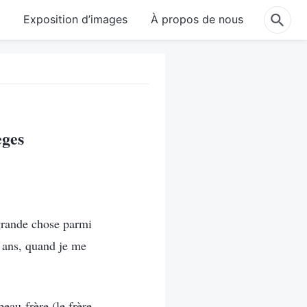
e
Exposition d’images
À propos de nous
èges
 grande chose parmi
 ans, quand je me
au-frère (le frère