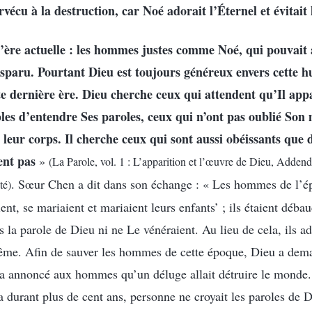
rvécu à la destruction, car Noé adorait l’Éternel et évitait 
’ère actuelle : les hommes justes comme Noé, qui pouvait 
disparu. Pourtant Dieu est toujours généreux envers cette h
e dernière ère. Dieu cherche ceux qui attendent qu’Il appa
les d’entendre Ses paroles, ceux qui n’ont pas oublié Son
t leur corps. Il cherche ceux qui sont aussi obéissants que 
ent pas
»
(La Parole, vol. 1 : L’apparition et l’œuvre de Dieu, Adden
. Sœur Chen a dit dans son échange : « Les hommes de l’
té)
nt, se mariaient et mariaient leurs enfants’ ; ils étaient déb
as la parole de Dieu ni ne Le vénéraient. Au lieu de cela, ils ad
trême. Afin de sauver les hommes de cette époque, Dieu a de
t a annoncé aux hommes qu’un déluge allait détruire le mond
a durant plus de cent ans, personne ne croyait les paroles de 