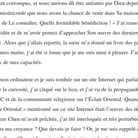
nt corrompus, et nous aurions dû être anéantis par Dieu depu
 miséricorde que nous avons la chance de venir dans Sa maison,
t de Le connaître. Quelle formidable bénédiction ! » J’ai reme
idée et de m’avoir permis d’approcher Son œuvre des derniers
ut. Alors que j’allais repartir, la sœur m’a donné un livre des 
 mes mains, j’ai été si émue que je me suis mise à pleurer. J’ai
x de mes capacités.
mon ordinateur et je suis tombée sur un site Internet qui parlai
 la curiosité, j’ai cliqué sur le lien, et j’ai vu de la propagan
 et de la communauté religieuse sur l’Éclair Oriental. Quand
 Oriental » mentionné sur ce site Internet était l’œuvre des d
r Chen m’avait prêchée, j’ai été interloquée et très perturbée
ns ma croyance ? Que devais-je faire ? Or, je me suis rappelé