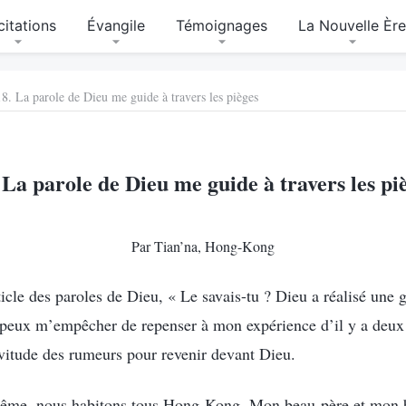
citations
Évangile
Témoignages
La Nouvelle Èr
18. La parole de Dieu me guide à travers les pièges
 La parole de Dieu me guide à travers les pi
Par Tian’na, Hong-Kong
ticle des paroles de Dieu, « Le savais-tu ? Dieu a réalisé une
 peux m’empêcher de repenser à mon expérience d’il y a deux
ervitude des rumeurs pour revenir devant Dieu.
ême, nous habitons tous Hong-Kong. Mon beau-père et mon be