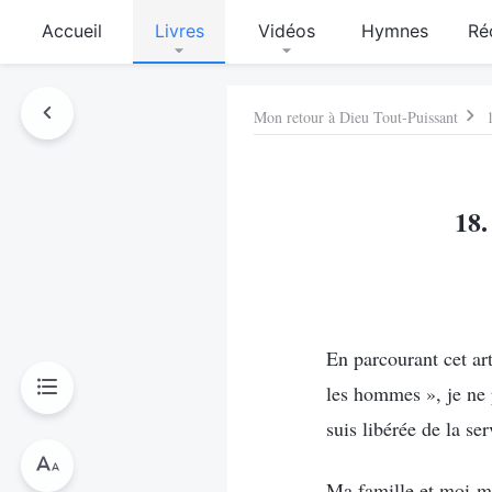
Accueil
Livres
Vidéos
Hymnes
Ré
Mon retour à Dieu Tout-Puissant
18.
En parcourant cet ar
les hommes », je ne
suis libérée de la s
Ma famille et moi-m