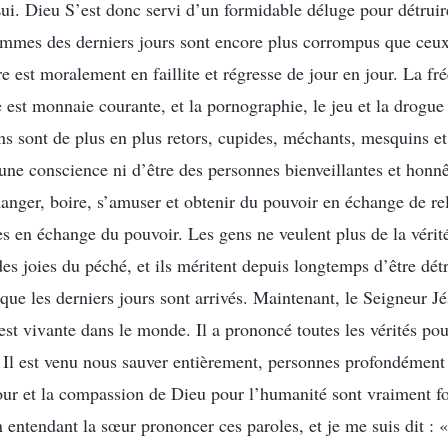
Lui. Dieu S’est donc servi d’un formidable déluge pour détru
ommes des derniers jours sont encore plus corrompus que ceu
re est moralement en faillite et régresse de jour en jour. La f
me est monnaie courante, et la pornographie, le jeu et la drog
 sont de plus en plus retors, cupides, méchants, mesquins et 
une conscience ni d’être des personnes bienveillantes et honnê
manger, boire, s’amuser et obtenir du pouvoir en échange de re
es en échange du pouvoir. Les gens ne veulent plus de la vérité 
des joies du péché, et ils méritent depuis longtemps d’être dét
que les derniers jours sont arrivés. Maintenant, le Seigneur Jé
st vivante dans le monde. Il a prononcé toutes les vérités pour
; Il est venu nous sauver entièrement, personnes profondémen
r et la compassion de Dieu pour l’humanité sont vraiment fo
 entendant la sœur prononcer ces paroles, et je me suis dit 