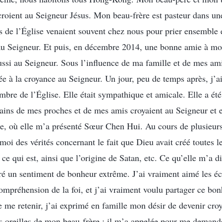
roient au Seigneur Jésus. Mon beau-frère est pasteur dans une
rs de l’Église venaient souvent chez nous pour prier ensemble 
u Seigneur. Et puis, en décembre 2014, une bonne amie à m
aussi au Seigneur. Sous l’influence de ma famille et de mes am
ée à la croyance au Seigneur. Un jour, peu de temps après, j’
mbre de l’Église. Elle était sympathique et amicale. Elle a été
ains de mes proches et de mes amis croyaient au Seigneur et el
lle, où elle m’a présenté Sœur Chen Hui. Au cours de plusieur
oi des vérités concernant le fait que Dieu avait créé toutes l
 ce qui est, ainsi que l’origine de Satan, etc. Ce qu’elle m’a 
ré un sentiment de bonheur extrême. J’ai vraiment aimé les éc
ompréhension de la foi, et j’ai vraiment voulu partager ce bon
e me retenir, j’ai exprimé en famille mon désir de devenir cro
es oreilles de mon beau-frère : il m’a appelée pour me deman