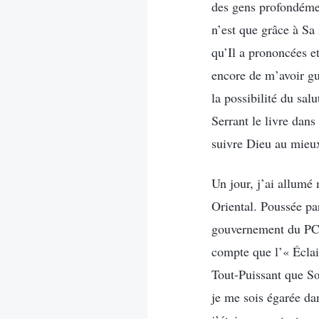
des gens profondéme
n’est que grâce à Sa
qu’Il a prononcées e
encore de m’avoir gu
la possibilité du sal
Serrant le livre dans
suivre Dieu au mieu
Un jour, j’ai allumé 
Oriental. Poussée par
gouvernement du PCC
compte que l’« Éclair
Tout-Puissant que Sœu
je me sois égarée da