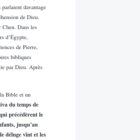
s parlaient davantage
éhension de Dieu.
ur Chen. Dans les
ors d’Égypte,
iences de Pierre,
oires bibliques
ie par Dieu. Après
la Bible et un
riva du temps de
qui précédèrent le
nfants, jusqu’au
e déluge vînt et les