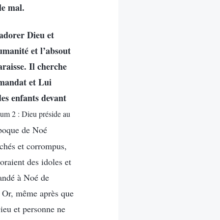
le mal.
adorer Dieu et
umanité et l’absout
raisse. Il cherche
 mandat et Lui
des enfants devant
dum 2 : Dieu préside au
époque de Noé
auchés et corrompus,
oraient des idoles et
mandé à Noé de
e. Or, même après que
Dieu et personne ne