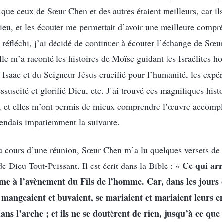
que ceux de Sœur Chen et des autres étaient meilleurs, car il
eu, et les écouter me permettait d’avoir une meilleure compr
 réfléchi, j’ai décidé de continuer à écouter l’échange de Sœ
elle m’a raconté les histoires de Moïse guidant les Israélites h
 Isaac et du Seigneur Jésus crucifié pour l’humanité, les expér
uscité et glorifié Dieu, etc. J’ai trouvé ces magnifiques hist
s, et elles m’ont permis de mieux comprendre l’œuvre accompl
tendais impatiemment la suivante.
u cours d’une réunion, Sœur Chen m’a lu quelques versets de 
Ce qui ar
e Dieu Tout-Puissant. Il est écrit dans la Bible : «
e à l’avènement du Fils de l’homme. Car, dans les jours 
mangeaient et buvaient, se mariaient et mariaient leurs e
ns l’arche ; et ils ne se doutèrent de rien, jusqu’à ce que l