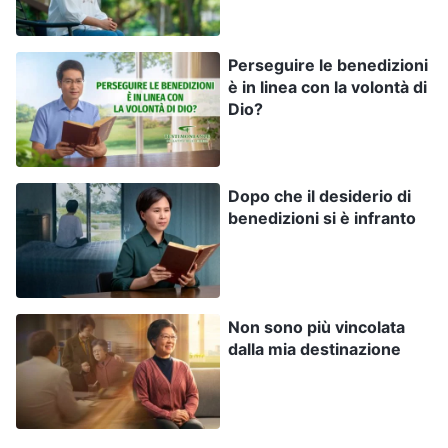
cercare di cogliere la Sua volontà, ed esaminare
che cosa si sia fatto di sbagliato e quali
Perseguire le benedizioni
corruzioni si possiedano interiormente che
è in linea con la volontà di
Dio?
devono ancora essere superate. Non si può
superare l’indole corrotta senza dolore. Bisogna
essere temprati dal dolore; soltanto allora si
Dopo che il desiderio di
smetterà di essere dissoluti e si vivrà in ogni
benedizioni si è infranto
momento dinanzi a Dio. Di fronte alla sofferenza
si pregherà sempre. Non si penserà più a cibo,
abbigliamento o piacere; nel cuore si pregherà
Non sono più vincolata
e si esaminerà se si sia fatto qualcosa di
dalla mia destinazione
sbagliato in questo periodo. Il più delle volte,
quando si è afflitti da una malattia grave o
insolita che causa dolore intenso, queste cose