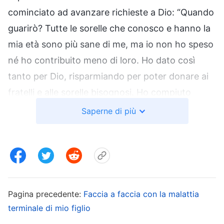
cominciato ad avanzare richieste a Dio: “Quando
guarirò? Tutte le sorelle che conosco e hanno la
mia età sono più sane di me, ma io non ho speso
né ho contribuito meno di loro. Ho dato così
tanto per Dio, risparmiando per poter donare ai
fratelli e alle sorelle bisognosi. Ho compiuto
attivamente ogni dovere che potevo. Anche
Saperne di più
quando sono stata arrestata, incarcerata, tra
grandi sofferenze, non ho mai rinnegato o
tradito Dio. Non ho fatto abbastanza buone
azioni? Perché Dio non mi benedice, non mi
protegge e non mi dona un corpo forte?” Mi
Pagina precedente:
Faccia a faccia con la malattia
lamentavo continuamente e c’era tanto buio nel
terminale di mio figlio
mio animo.