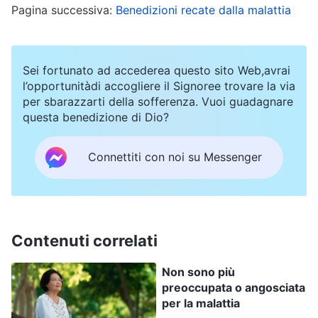
Pagina successiva:
Benedizioni recate dalla malattia
Più tardi, solo quando il mio cuore era sempre più
in sofferenza, mi sono presentata davanti a Dio
Sei fortunato ad accederea questo sito Web,avrai
per pregare e cercare. L’ho pregato, dicendo: “O
l’opportunitàdi accogliere il Signoree trovare la via
per sbarazzarti della sofferenza. Vuoi guadagnare
Dio, il mio problema cardiaco è peggiorato
questa benedizione di Dio?
improvvisamente. Non riesco ad afferrare la Tua
intenzione e non so come dovrei sperimentare
Connettiti con noi su Messenger
stavolta. Caro Dio, non voglio ribellarmi né
oppormi a Te. Ti prego, illuminami e guidami in
modo che io possa imparare da questa
esperienza”. Dopo la preghiera, mi è venuto in
Contenuti correlati
mente un passo della parola di Dio: “
Come
Non sono più
bisogna affrontare l’insorgere di una malattia?
preoccupata o angosciata
per la malattia
Bisogna presentarsi dinanzi a Dio per pregare e