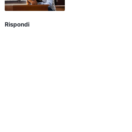
qualcuno che legga queste cose nei palmi delle
mani, nelle date di nascita e nei volti, e ci
credono. Tu hai fede in Dio e spesso ascolti
Rispondi
sermoni e condivisioni sulla verità; quindi, se
non credi a questo, non sei altro che un
miscredente. Se credi veramente che tutto è
nelle mani di Dio, allora dovresti credere che
tutte queste cose, le malattie gravi, quelle serie,
quelle più leggere e le condizioni di salute
ricadono sotto la sovranità e le disposizioni di
Dio. L’insorgere di una malattia grave e lo stato
di salute di cui una persona gode a una
determinata età non si verificano per caso, e
capirlo significa possedere una comprensione