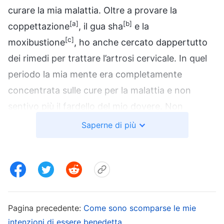
curare la mia malattia. Oltre a provare la
[a]
[b]
coppettazione
, il gua sha
e la
[c]
moxibustione
, ho anche cercato dappertutto
dei rimedi per trattare l’artrosi cervicale. In quel
periodo la mia mente era completamente
concentrata sulle cure per la malattia e non
sentivo più il fardello del mio dovere. Non
riuscivo a seguire i vari incarichi e quando il
Saperne di più
lavoro era impegnativo e richiedeva straordinari
fino a tarda notte, esteriormente facevo il mio
dovere, ma dentro di me ero oppositiva,
temendo che uno sforzo eccessivo potesse
peggiorare la mia condizione.
Pagina precedente:
Come sono scomparse le mie
intenzioni di essere benedetta