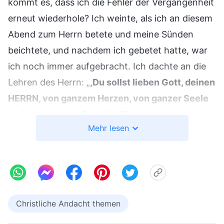
kommt es, dass ich die Fehler der Vergangenheit
erneut wiederhole? Ich weinte, als ich an diesem
Abend zum Herrn betete und meine Sünden
beichtete, und nachdem ich gebetet hatte, war
ich noch immer aufgebracht. Ich dachte an die
Lehren des Herrn: „
,Du sollst lieben Gott, deinen
HERRN, von ganzem Herzen, von ganzer Seele
und von ganzem Gemüte.‘ Dies ist das
Mehr lesen
vornehmste und größte Gebot. Das andere aber
ist ihm gleich; Du sollst deinen Nächsten lieben
wie dich selbst.
“
Diese Worte
(Matthäus 22,37-39)
fordern uns hauptsächlich auf, Gott von ganzem
Herzen und von ganzer Seele zu lieben und
Christliche Andacht themen
zweitens, dass wir andere lieben müssen wie uns