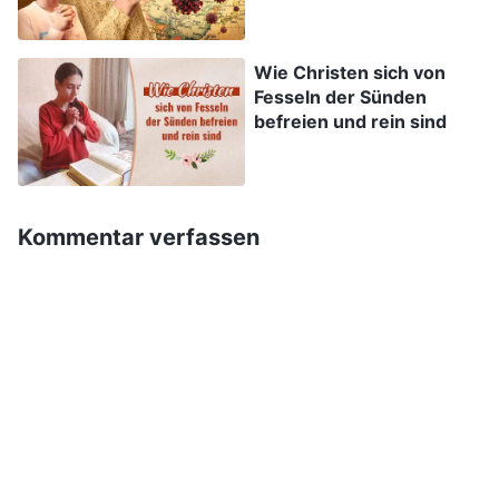
Katastrophen zu
vielleicht möchte. Ich denke oft: „Obwohl mir
erlangen?
aufgrund meines Glaubens an den Herrn meine
Wie Christen sich von
Sünden vergeben wurden, sündige ich immer
Fesseln der Sünden
noch und verärgere den Herrn. Wenn ich so
befreien und rein sind
weitermache, werde ich fähig sein, in das
himmlische Königreich einzutreten, wenn der
Herr kommt? Wie kann ich aufhören zu
Kommentar verfassen
sündigen?“
In jüngster Zeit habe ich häufig die
Bibel
konsultiert und bin mehrfach an Seelsorger und
Älteste herangetreten, aber ich habe nie eine
befriedigende Antwort erhalten. Dieses Thema
ist direkt mit der wichtigen Angelegenheit
verbunden, ob ich fähig bin, in das himmlische