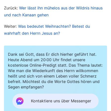
selbst; die Brüder und Schwestern sollten sich
Zurück:
Wer lässt ihn mühelos aus der Wildnis hinaus
gegenseitig ermutigen, tolerant und geduldig
und nach Kanaan gehen
miteinander sein und sich gegenseitig
Geborgenheit geben und Trost spenden. Dies ist
Weiter:
Was bedeutet Weihnachten? Betest du
etwas, dass wir als Christen tun sollten, und nur
wahrhaft den Herrn Jesus an?
auf diese Weise können wir ein Leben führen,
dass den Herrn verherrlicht und Zeugnis von Ihm
Dank sei Gott, dass Er dich hierher geführt hat.
ablegt. Aber während meines Glaubens an den
Heute Abend um 20:00 Uhr findet unsere
Herrn in den vergangenen Jahren habe ich nicht
kostenlose Online-Predigt statt. Das Thema lautet:
Wie man die Wiederkunft des Herrn willkommen
einmal dieses eine Erfordernis erfüllt: Wenn ich
heißt und sich von einem Leben voller Schmerz
zu Hause bin, streiten sich manchmal meine
befreit. Möchtest du die Worte Gottes hören und
Segen empfangen?
Ehefrau und ich über Kleinigkeiten; wenn ich in
der
Kirche
bin, und die Brüder und Schwestern
Kontaktiere uns über Messenger
Dinge sagen, die mich mein Gesicht verlieren