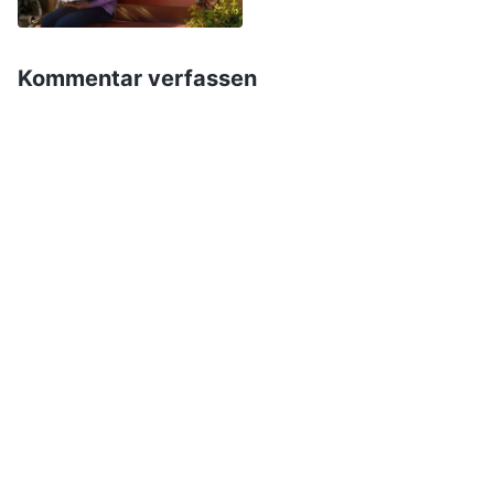
durch Schmerzen gehärtet werden. Erst dann
werden sie aufhören, zügellos zu sein, und zu
Kommentar verfassen
allen Zeiten vor Gott leben. Angesichts von
Leid werden Menschen immer beten. Sie
werden nicht an Essen, Kleidung oder
Genussdenken. In ihrem Herzen werden sie
beten und untersuchen, ob sie in dieser Zeit
etwas falsch gemacht haben. Wenn Menschen
von einer schweren Krankheit oder einer
ungewöhnlichen Erkrankung heimgesucht
werden, die ihnen große Schmerzen bereitet,
geschieht dies meist nicht zufällig. Ob du krank
oder gesund bist, hinter allem steht Gottes
Wille.
“
(„Betrachte alle Dinge mit den Augen der