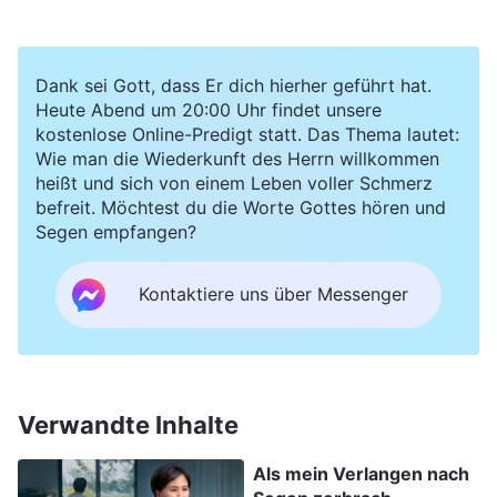
Pflicht, die ich konnte. Selbst als ich verhaftet
wurde, im Gefängnis saß und so viel litt, habe ich
Gott nie verleugnet oder verraten. Habe ich nicht
Dank sei Gott, dass Er dich hierher geführt hat.
genug gute Taten vollbracht? Warum segnet
Heute Abend um 20:00 Uhr findet unsere
kostenlose Online-Predigt statt. Das Thema lautet:
Gott mich nicht, beschützt mich und gibt mir
Wie man die Wiederkunft des Herrn willkommen
einen starken Körper?“ Ich habe mich ständig
heißt und sich von einem Leben voller Schmerz
befreit. Möchtest du die Worte Gottes hören und
beschwert und mein Herz war an einem dunklen
Segen empfangen?
Ort.
Kontaktiere uns über Messenger
Später, und erst, als mein Herz noch mehr zu
schmerzen begann, kam ich vor Gott, um zu
beten und zu suchen. Ich betete zu Gott und
sagte: Oh Gott, mein Herzproblem ist plötzlich
Verwandte Inhalte
schlimmer geworden. Ich kann Deine Absicht
Als mein Verlangen nach
nicht begreifen und weiß nicht, wie ich das