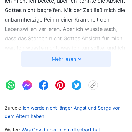
ich mich. Ich betete, aber ich konnte die Absicht
Gottes nicht begreifen. Mit der Zeit ließ mich die
unbarmherzige Pein meiner Krankheit den
Lebenswillen verlieren. Aber ich wusste auch,
dass das Sterben nicht Gottes Absicht für mich
war. Ich wusste nicht, was ich tun sollte, und ich
begann unbewusst, Forderungen an Gott zu
Mehr lesen
stellen: „Wann werde ich wieder gesund? Alle
Schwestern in meinem Alter, die ich kenne, sind
gesünder als ich, aber ich habe nicht weniger
aufgewendet oder weniger beigetragen als sie.
Ich hatte so viel für Gott gegeben, war sparsam,
Zurück:
Ich werde nicht länger Angst und Sorge vor
damit ich bedürftigen Brüdern und Schwestern
dem Altern haben
etwas spenden konnte. Ich erfüllte aktiv jede
Weiter:
Was Covid über mich offenbart hat