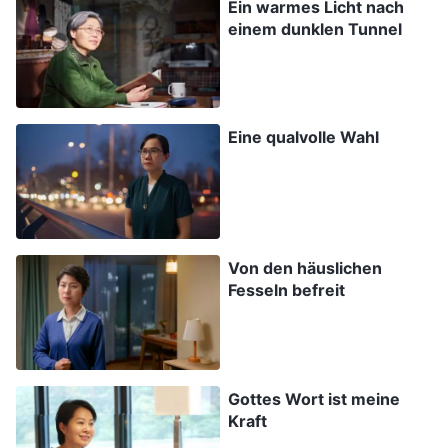
Ein warmes Licht nach
der Kirche des Allmächtigen Gottes war? Was
einem dunklen Tunnel
hat es wirklich mit dem Fall vom 28. Mai in
Zhaoyuan auf sich? Könnt ihr bitte mit mir
darüber Gemeinschaft halten?“
Eine qualvolle Wahl
Bruder Chen sagte: „Gott sei Dank! Du hast eine
tolle Frage aufgeworfen. Wenn wir nicht die
Wahrheit hinter dem Gerücht erkennen, dann
werden wir leicht von den Lügen und dem
Von den häuslichen
Unsinn der KPCh getäuscht werden, auf Satans
Fesseln befreit
Tricks hereinfallen, Gott leugnen und Gott
verraten und Gottes Heil in den letzten Tagen
nicht erlangen. Nur indem wir die Wahrheit der
Gottes Wort ist meine
Fakten verstehen, während wir gleichzeitig die
Kraft