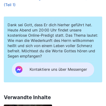
(Teil 1)
Sobald die Brüder und Schwestern meiner
Situation gewahr wurden, kamen sie, um mir zu
Dank sei Gott, dass Er dich hierher geführt hat.
helfen und mich zu versorgen. Ich sagte zu
Heute Abend um 20:00 Uhr findet unsere
ihnen: „Ich
glaube
, dass der Allmächtige Gott die
kostenlose Online-Predigt statt. Das Thema lautet:
Erscheinung des Herrn Jesus ist, dass Er der
Wie man die Wiederkunft des Herrn willkommen
heißt und sich von einem Leben voller Schmerz
menschgewordene Christus in den letzten
befreit. Möchtest du die Worte Gottes hören und
Tagen ist, dass die vom Allmächtigen Gott
Segen empfangen?
ausgesprochenen Worte allesamt die Wahrheit
Kontaktiere uns über Messenger
sind, und ich bin auch sicher, dass diese
Gerüchte nicht wahr sind. Aber da gibt es eine
Sache, die ich nicht verstehe. Warum berichtete
die KPCh im Chinesischen Zentralfernsehen,
Verwandte Inhalte
dass der Fall vom 28. Mai in Zhaoyuan das Werk