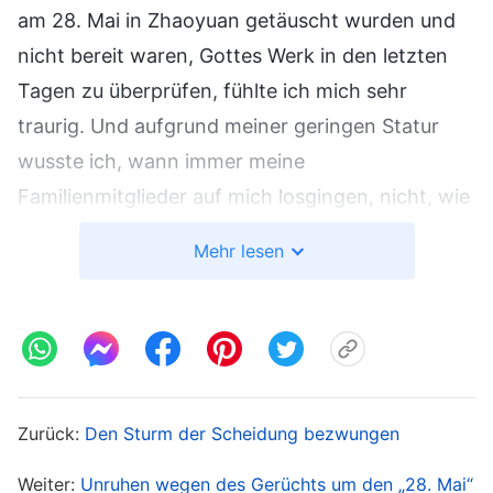
am 28. Mai in Zhaoyuan getäuscht wurden und
nicht bereit waren, Gottes Werk in den letzten
Tagen zu überprüfen, fühlte ich mich sehr
traurig. Und aufgrund meiner geringen Statur
wusste ich, wann immer meine
Familienmitglieder auf mich losgingen, nicht, wie
ich die Lügen der KPCh widerlegen und
Mehr lesen
bloßstellen sollte; im Gegenteil, ich fühlte mich,
als wäre ich negativ und schwach. Gleichzeitig
fühlte ich mich innerlich verwirrt: Weshalb würde
die KPCh der Kirche des Allmächtigen Gottes die
Schuld an dem Mord vom 28. Mai in Zhaoyuan
Zurück:
Den Sturm der Scheidung bezwungen
zuschieben? Was war die tatsächliche Wahrheit
hinter den Kulissen, dass sie das taten?
Weiter:
Unruhen wegen des Gerüchts um den „28. Mai“