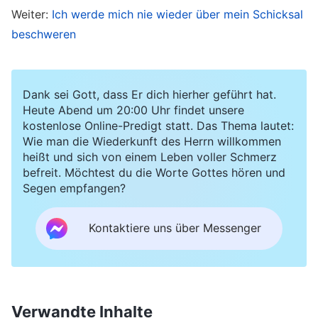
Weiter:
Ich werde mich nie wieder über mein Schicksal
diesen Umständen loszuziehen und das
beschweren
Evangelium zu predigen – sollte ich auf feindliche
Truppen stoßen, bestand die Gefahr, gefangen
genommen oder getötet zu werden. Ich hatte
Dank sei Gott, dass Er dich hierher geführt hat.
Heute Abend um 20:00 Uhr findet unsere
wirklich Angst. Ich wandte mich suchend im
kostenlose Online-Predigt statt. Das Thema lautet:
Gebet
an Gott: „Was soll ich tun?“ Dann dachte
Wie man die Wiederkunft des Herrn willkommen
heißt und sich von einem Leben voller Schmerz
ich an Gottes Worte. „
Du weißt, dass alle Dinge
befreit. Möchtest du die Worte Gottes hören und
in deinem Umfeld durch Meine Erlaubnis
Segen empfangen?
vorhanden sind, alles von Mir geplant. Sieh klar
und stell Mein Herz in dem Umfeld zufrieden,
Kontaktiere uns über Messenger
das Ich dir gegeben habe. Fürchte dich nicht,
der Allmächtige Gott
der Heerscharen wird
gewiss mit dir sein; Er steht hinter euch und Er
Verwandte Inhalte
ist euer Schild
“
(Das Wort, Bd. 1, Das Erscheinen und