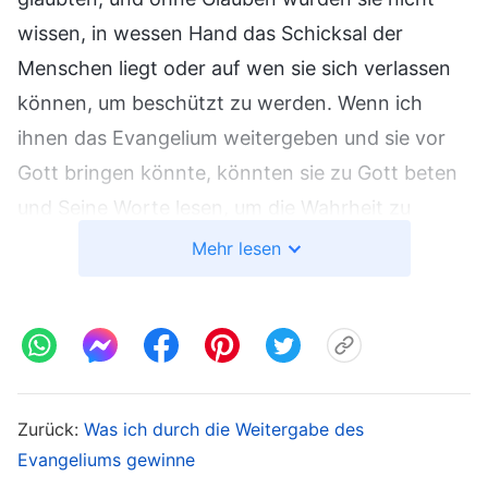
wissen, in wessen Hand das Schicksal der
Menschen liegt oder auf wen sie sich verlassen
können, um beschützt zu werden. Wenn ich
ihnen das Evangelium weitergeben und sie vor
Gott bringen könnte, könnten sie zu Gott beten
und Seine Worte lesen, um die Wahrheit zu
verstehen und so Gottes Schutz zu erhalten. Bei
Mehr lesen
diesen Gedanken empfand ich eine Last in
meinem Herzen. Ich wollte in diese Siedlung
gehen, um dort das Evangelium zu predigen und
sie alle vor Gott zu bringen. Ich war Mitglied der
Armee und war mit dem Gelände an der Front
Zurück:
Was ich durch die Weitergabe des
nicht vertraut, und ich wusste auch nicht, wo
Evangeliums gewinne
sich die feindlichen Soldaten versteckten. Unter