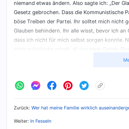
niemand etwas ändern. Also sagte ich: „Der Gla
Gesetz gebrochen. Dass die Kommunistische Par
böse Treiben der Partei. Ihr solltet mich nich
Glauben behindern. Ihr alle wisst, bevor ich a
dass ich nicht für mich selbst sorgen konnte.
mich vollständig erholt, all das dank Gottes G
Gott, das Kommen des Retters. Die Katastroph
Me
Gott hat so viele Wahrheiten ausgedrückt. Er 
Katastrophen zu bewahren, damit wir Seinen S
Sein Königreich eingehen können. Wenn ich m
Partei von meinem Glauben abbringen lasse, we
gleich, wie sehr ihr dagegen seid, ich gehe w
Zurück:
Wer hat meine Familie wirklich auseinanderg
wutschnaubend vor mir, zeigte mit dem Finger a
Weiter:
In Fesseln
Mein Bruder und er tauschten einen Blick aus 