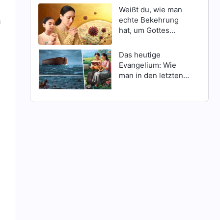
Weißt du, wie man
echte Bekehrung
m
hat, um Gottes
Schutz inmitten
Katastrophen zu
Das heutige
erlangen?
Evangelium: Wie
man in den letzten
Tagen Gottes
Erscheinen findet