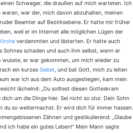
einen Schwager, die draußen auf mich warteten. Ich
da waren, war der, mich davon abzuhalten, meinen
ruder Beamter auf Bezirksebene. Er hatte mir früher
ben, weil er im Internet alle möglichen Lügen der
Kirche
verdammten und lästerten. Er hatte auch
s Sohnes schaden und auch ihm selbst, wenn er
Ich wusste, er war gekommen, um mich wieder zu
rach ein kurzes
Gebet
, und bat Gott, mich zu leiten
Kaum war ich aus dem Auto ausgestiegen, kam mein
sicht lächelnd: „Du solltest diesen Gotteskram
ich um die Dinge hier. Sei nicht so stur. Dein Sohn
nn du so weitermachst. Er wird dich für immer hassen.
mmengebissenen Zähnen und gestikulierend: „Glaube
 und ich habe ein gutes Leben!“ Mein Mann sagte