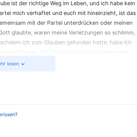
ube ist der richtige Weg im Leben, und ich habe kein
tei mich verhaftet und euch mit hineinzieht, ist das
t gemeinsam mit der Partei unterdrücken oder meinen
n Gott glaubte, waren meine Verletzungen so schlimm,
 Nachdem ich zum Glauben gefunden hatte, habe ich
nade und Segen.
Der Allmächtige Gott
ist der wahre
en werden größer und größer, und der Allmächtige
hr lesen
tat es, um die Menschheit vor Sünden und
chutz genießen, die Katastrophen überleben und in
ich von der
Verfolgung
durch die Kommunistische
rde ich meine Chance auf Errettung verlieren. Ganz
eiter meinen Weg des Glaubens.“ Mein Mann stand
erissen?
uf mich und sagte: „Du bist ein hoffnungsloser Fall!“
und gingen zusammen ins Haus, wobei sie leise