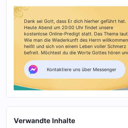
miteinander sprachen. Ich war verwirrt. Worüber
lange, bis sie zurückkamen. Mein Bruder warf 
einem geheimnisvollen Lächeln im Gesicht: „L
Dank sei Gott, dass Er dich hierher geführt hat.
Heute Abend um 20:00 Uhr findet unsere
Neffe kamen zu mir und zogen mich an den Händ
kostenlose Online-Predigt statt. Das Thema laut
etwas stimmte hier nicht. Ich versuchte, ihre H
Wie man die Wiederkunft des Herrn willkommen
heißt und sich von einem Leben voller Schmerz
aber sie schoben mich einfach ins Auto. Nach e
befreit. Möchtest du die Worte Gottes hören un
zu meiner Überraschung sah ich, dass wir vor e
Segen empfangen?
Bruder und mein Schwager stiegen aus. Ich war 
Kontaktiere uns über Messenger
Irrenhaus bringen? Ich wollte aus dem Auto ste
Kindersicherung aktiviert, sodass ich die Tür n
Richtung des Krankenhausbüros gehen, und plötz
über geplant hatten. Sie hatten mich mit einem
essen gehen. Ich war zornig und angewidert. Ic
Verwandte Inhalte
gebracht hatten, wie herzlos sie waren. So ge