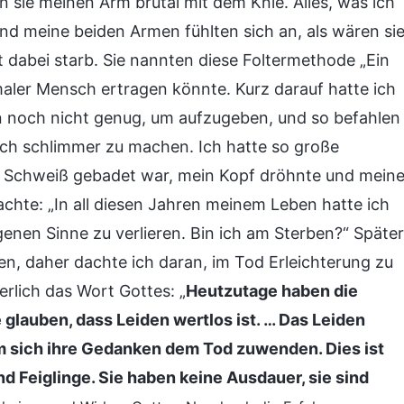
ie meinen Arm brutal mit dem Knie. Alles, was ich
d meine beiden Armen fühlten sich an, als wären si
t dabei starb. Sie nannten diese Foltermethode „Ein
aler Mensch ertragen könnte. Kurz darauf hatte ich
n noch nicht genug, um aufzugeben, und so befahlen
och schlimmer zu machen. Ich hatte so große
m Schweiß gebadet war, mein Kopf dröhnte und mein
hte: „In all diesen Jahren meinem Leben hatte ich
genen Sinne zu verlieren. Bin ich am Sterben?“ Später
gen, daher dachte ich daran, im Tod Erleichterung zu
rlich das Wort Gottes: „
Heutzutage haben die
glauben, dass Leiden wertlos ist. … Das Leiden
m sich ihre Gedanken dem Tod zuwenden. Dies ist
nd Feiglinge. Sie haben keine Ausdauer, sie sind