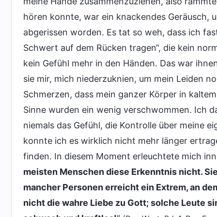
meine Hände zusammenzuziehen, also rammten s
hören konnte, war ein knackendes Geräusch, un
abgerissen worden. Es tat so weh, dass ich fas
Schwert auf dem Rücken tragen“, die kein norm
kein Gefühl mehr in den Händen. Das war ihne
sie mir, mich niederzuknien, um mein Leiden n
Schmerzen, dass mein ganzer Körper in kalte
Sinne wurden ein wenig verschwommen. Ich dac
niemals das Gefühl, die Kontrolle über meine ei
konnte ich es wirklich nicht mehr länger ertra
finden. In diesem Moment erleuchtete mich inne
meisten Menschen diese Erkenntnis nicht. Sie 
mancher Personen erreicht ein Extrem, an de
nicht die wahre Liebe zu Gott; solche Leute si