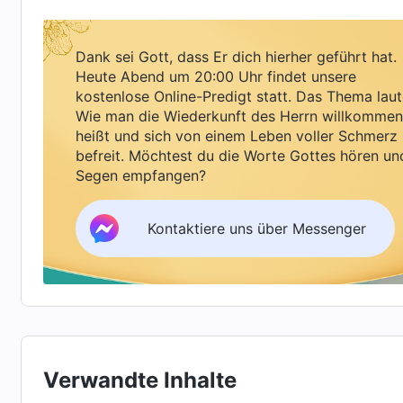
Bitte gib mir mehr Vertrauen und Stärke, sodas
Ich schwöre bei meinem Leben, dass ich Dich 
Dank sei Gott, dass Er dich hierher geführt hat.
verraten werde.“ Als ich wiederholt zu Gott bet
Heute Abend um 20:00 Uhr findet unsere
gottlosen Polizisten sahen, dass ich kaum atme
kostenlose Online-Predigt statt. Das Thema laut
Wie man die Wiederkunft des Herrn willkommen
verantwortlich gemacht würden, daher nahmen
heißt und sich von einem Leben voller Schmerz
schon steif geworden und die Handschellen war
befreit. Möchtest du die Worte Gottes hören un
Hätten sie noch mehr Kraft aufgewendet, hätte
Segen empfangen?
Polizisten brauchten mehrere Minuten zum Löse
Kontaktiere uns über Messenger
Wartezimmer des Vernehmungsraums schleifte
Am nächsten Nachmittag hängte mir die Polizei w
zurück nach Hause, um dort alles zu durchsuche
Untersuchungsgefängnis. Sofort als ich das Un
Gefängnisbeamte meine Baumwolljacke, meine H
Verwandte Inhalte
Yuan in bar, die ich bei mir hatte. Sie ließen m