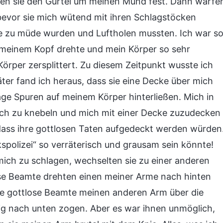
gen sie den Gürtel um meinen Mund fest. Dann warfe
bevor sie mich wütend mit ihren Schlagstöcken
sie zu müde wurden und Luftholen mussten. Ich war s
 meinem Kopf drehte und mein Körper so sehr
örper zersplittert. Zu diesem Zeitpunkt wusste ich
ter fand ich heraus, dass sie eine Decke über mich
äge Spuren auf meinem Körper hinterließen. Mich in
h zu knebeln und mich mit einer Decke zuzudecken
, dass ihre gottlosen Taten aufgedeckt werden würden
kspolizei“ so verräterisch und grausam sein könnte!
ich zu schlagen, wechselten sie zu einer anderen
ose Beamte drehten einen meiner Arme nach hinten
e gottlose Beamte meinen anderen Arm über die
ig nach unten zogen. Aber es war ihnen unmöglich,