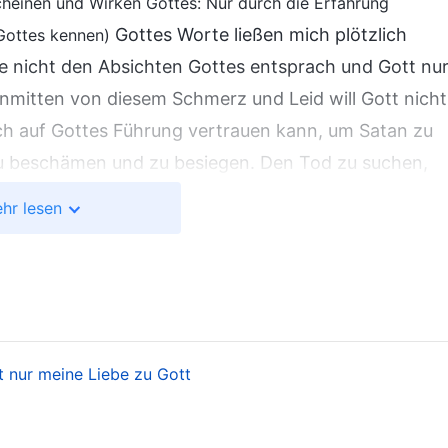
cheinen und Wirken Gottes: Nur durch die Erfahrung
Gottes Worte ließen mich plötzlich
 Gottes kennen)
 nicht den Absichten Gottes entsprach und Gott nu
nmitten von diesem Schmerz und Leid will Gott nicht
ch auf Gottes Führung vertrauen kann, um Satan zu
u beschämen und zu besiegen. Den Tod zu suchen,
ten würde, dass ich nicht in der Lage sein würde,
hr lesen
ein Schandmal werden würde. Nachdem ich die
 Stillen zu Gott: „O Gott! Die Wirklichkeit hat
habe nicht den Willen und den Mut, für Dich zu leiden
rz sterben. Jetzt will ich nicht mehr es entkommen
nstellen, unabhängig davon, wie viel Leid ich
t nur meine Liebe zu Gott
chmerzt jetzt in höchstem Maße und ist extrem
ist, die Schläge dieser Dämonen allein zu überwinden