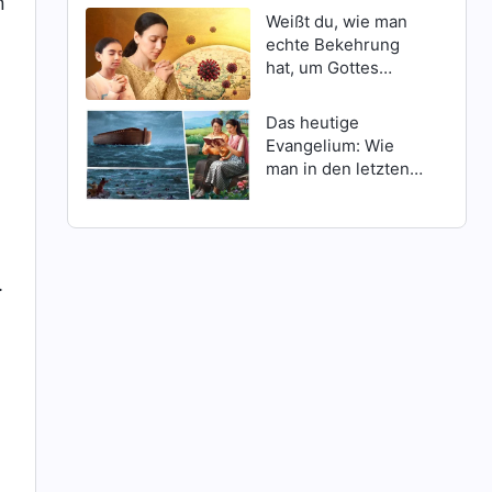
n
Weißt du, wie man
echte Bekehrung
hat, um Gottes
o
Schutz inmitten
Katastrophen zu
Das heutige
erlangen?
Evangelium: Wie
man in den letzten
Tagen Gottes
Erscheinen findet
.