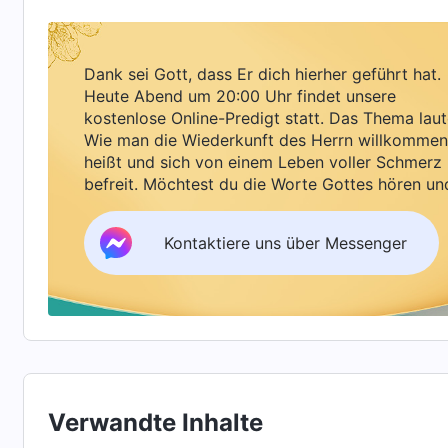
Natur, die die Menschen binden
“
(Das Wort, Bd. 
Befreiung können nur gewonnen werden, indem man 
offenbarte exakt meinen Zustand. Ich hasste e
Dank sei Gott, dass Er dich hierher geführt hat.
Heute Abend um 20:00 Uhr findet unsere
Neulinge traf, die ein gutes Verständnis der Di
kostenlose Online-Predigt statt. Das Thema laut
übertreffen und mich ersetzen, also wollte ich 
Wie man die Wiederkunft des Herrn willkommen
Leiterin sie kultiviert. Vor allem, wenn ich m
heißt und sich von einem Leben voller Schmerz
befreit. Möchtest du die Worte Gottes hören un
ich sah, dass sie effektiv predigte und gute V
Segen empfangen?
an sie wandte, verglich ich mich mit ihr und war
Kontaktiere uns über Messenger
bemerkt. Alles, woran ich denken konnte, war d
als Leiterin nicht. Ich schämte mich sehr. Gott
für sich ein Fundament des wahren Weges lege
an Gottes Willen, und habe die Neulinge nicht 
Versammlungen. Ich tat Böses! Ich fing an, übe
sie für Gott oder für meine eigenen Interessen
Verwandte Inhalte