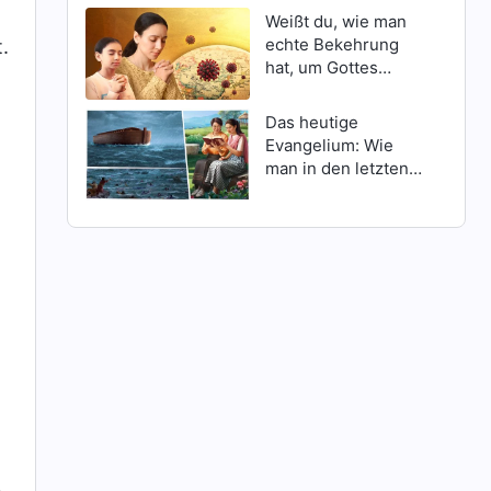
Weißt du, wie man
echte Bekehrung
.
hat, um Gottes
Schutz inmitten
Katastrophen zu
Das heutige
erlangen?
Evangelium: Wie
man in den letzten
Tagen Gottes
Erscheinen findet