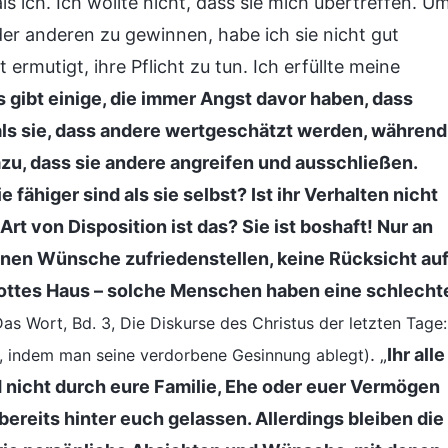
s ich. Ich wollte nicht, dass sie mich übertreffen. U
r anderen zu gewinnen, habe ich sie nicht gut
rmutigt, ihre Pflicht zu tun. Ich erfüllte meine
s gibt einige, die immer Angst davor haben, dass
 als sie, dass andere wertgeschätzt werden, während
azu, dass sie andere angreifen und ausschließen.
 fähiger sind als sie selbst? Ist ihr Verhalten nicht
t von Disposition ist das? Sie ist boshaft! Nur an
enen Wünsche zufriedenstellen, keine Rücksicht au
ottes Haus – solche Menschen haben eine schlecht
Das Wort, Bd. 3, Die Diskurse des Christus der letzten Tage:
. „
Ihr alle
, indem man seine verdorbene Gesinnung ablegt)
eid nicht durch eure Familie, Ehe oder euer Vermögen
ereits hinter euch gelassen. Allerdings bleiben die