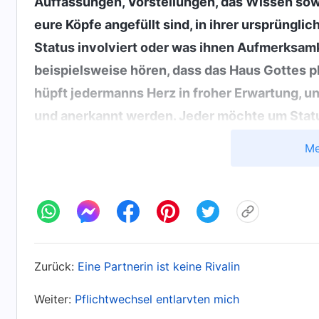
Auffassungen, Vorstellungen, das Wissen so
eure Köpfe angefüllt sind, in ihrer ursprüngli
Status involviert oder was ihnen Aufmerksa
beispielsweise hören, dass das Haus Gottes pl
hüpft jedermanns Herz in froher Erwartung, 
und anerkannt werden. Jeder möchte um Stat
deswegen, aber sie fühlen sich schlecht, wenn
Me
wenn sie sehen, dass jemand hervorsticht, un
sei, und denken: ‚Warum kann ich nicht her
den Ruhm? Warum bin ich nie dran?‘ Und wenn 
zu unterdrücken, aber sie können es nicht. Sie
doch dann, wenn sie erneut auf eine solche Si
Zurück:
Eine Partnerin ist keine Rivalin
überwinden. Zeigt das nicht eine unreife Sta
werden, sind sie dann nicht in Satans Falle g
Weiter:
Pflichtwechsel entlarvten mich