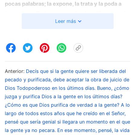
pocas palabras; la expone, la trata y la poda a
largo plazo. Todos estos métodos diferentes de
Leer más
exposición, de trato y poda no pueden ser
sustituidos con palabras corrientes, sino con la
verdad de la que el hombre carece por
completo. Solo los métodos de este tipo
pueden llamarse juicio; solo a través de este
tipo de juicio puede el hombre ser doblegado y
Anterior:
Decís que si la gente quiere ser liberada del
pecado y purificada, debe aceptar la obra de juicio de
completamente convencido por Dios y, además,
Dios Todopoderoso en los últimos días. Bueno, ¿cómo
obtener un conocimiento verdadero de Dios. Lo
juzga y purifica Dios a la gente en los últimos días?
que la obra de juicio propicia es el
¿Cómo es que Dios purifica de verdad a la gente? A lo
entendimiento del hombre sobre el verdadero
largo de todos estos años que he creído en el Señor,
rostro de Dios y la verdad sobre su propia
pensé que sería genial si llegara un momento en el que
rebeldía. La obra de juicio le permite al hombre
la gente ya no pecara. En ese momento, pensé, la vida