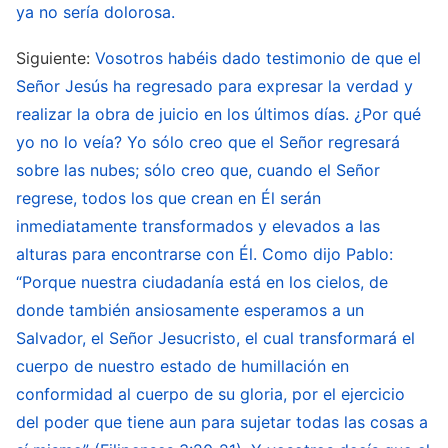
obtener mucho entendimiento de la voluntad
ya no sería dolorosa.
de Dios, del propósito de la obra de Dios y de los
Siguiente:
Vosotros habéis dado testimonio de que el
misterios que le son incomprensibles. También
Señor Jesús ha regresado para expresar la verdad y
le permite al hombre reconocer y conocer su
realizar la obra de juicio en los últimos días. ¿Por qué
esencia corrupta y las raíces de su corrupción,
yo no lo veía? Yo sólo creo que el Señor regresará
sobre las nubes; sólo creo que, cuando el Señor
así como descubrir su fealdad. Estos efectos
regrese, todos los que crean en Él serán
son todos propiciados por la obra del juicio,
inmediatamente transformados y elevados a las
porque la esencia de esta obra es, en realidad,
alturas para encontrarse con Él. Como dijo Pablo:
la obra de abrir la verdad, el camino y la vida de
“Porque nuestra ciudadanía está en los cielos, de
Dios a todos aquellos que tengan fe en Él. Esta
donde también ansiosamente esperamos a un
obra es la obra del juicio realizada por Dios. […]
Salvador, el Señor Jesucristo, el cual transformará el
cuerpo de nuestro estado de humillación en
La obra del juicio es la propia obra de Dios, por
conformidad al cuerpo de su gloria, por el ejercicio
lo que, naturalmente, debe ser llevada a cabo
del poder que tiene aun para sujetar todas las cosas a