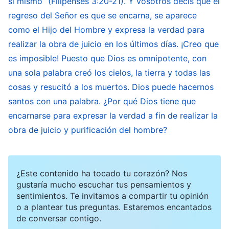
sí mismo” (Filipenses 3:20-21). Y vosotros decís que el
por Dios mismo; no puede ser hecha por el
regreso del Señor es que se encarna, se aparece
hombre en Su lugar. Puesto que el juicio es el
como el Hijo del Hombre y expresa la verdad para
uso de la verdad para conquistar al hombre, no
realizar la obra de juicio en los últimos días. ¡Creo que
hay duda de que Dios aún aparecería en la
es imposible! Puesto que Dios es omnipotente, con
imagen encarnada para realizar esta obra entre
una sola palabra creó los cielos, la tierra y todas las
los hombres. Es decir, Cristo de los últimos días
cosas y resucitó a los muertos. Dios puede hacernos
usará la verdad para enseñar a los hombres
santos con una palabra. ¿Por qué Dios tiene que
encarnarse para expresar la verdad a fin de realizar la
alrededor del mundo y hacer que todas las
obra de juicio y purificación del hombre?
verdades sean conocidas por ellos. Esta es la
obra del juicio de Dios
”
(La Palabra, Vol. I. La
aparición y obra de Dios. Cristo hace la obra del juicio
¿Este contenido ha tocado tu corazón? Nos
.
con la verdad)
gustaría mucho escuchar tus pensamientos y
sentimientos. Te invitamos a compartir tu opinión
o a plantear tus preguntas. Estaremos encantados
Dios Todopoderoso ha explicado claramente lo
de conversar contigo.
que es el juicio y los resultados de la obra del