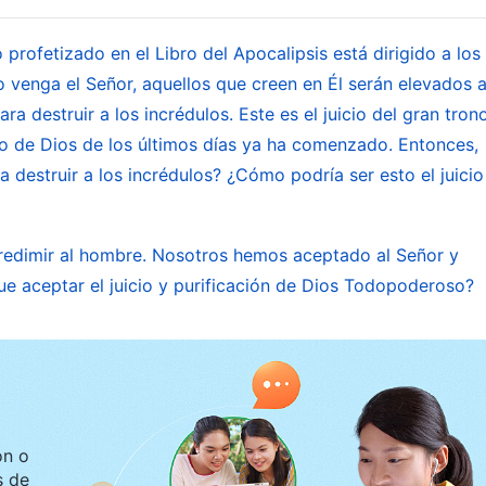
La humanidad corrupta está más necesitada de la
salvación
de
Dios encarnad
 profetizado en el Libro del Apocalipsis está dirigido a los
 venga el Señor, aquellos que creen en Él serán elevados a
a destruir a los incrédulos. Este es el juicio del gran tron
verdades para enseñar al hombre, para dejar la
cio de Dios de los últimos días ya ha comenzado. Entonces,
cionar sus palabras y acciones. Estas palabras
 destruir a los incrédulos? ¿Cómo podría ser esto el juicio
deber del hombre, cómo el hombre debe someterse a
ir una humanidad normal, así como la sabiduría y el
redimir al hombre. Nosotros hemos aceptado al Señor y
án dirigidas a la sustancia del hombre y a su carácter
e aceptar el juicio y purificación de Dios Todopoderoso?
onen cómo el hombre rechaza a Dios se expresan con
n de Satanás y una fuerza enemiga contra Dios. Al
plemente la naturaleza del hombre con unas pocas
Todos estos métodos diferentes de
tuidos con palabras corrientes, sino con la verdad
los métodos de este tipo pueden llamarse juicio; solo