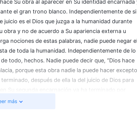
s hace Su obra al aparecer en Su identidad encarnada 
e ante el gran trono blanco. Independientemente de si
 de juicio es el Dios que juzga a la humanidad durante
Su obra y no de acuerdo a Su apariencia externa u
rga nociones de estas palabras, nadie puede negar e
ista de toda la humanidad. Independientemente de lo
 de todo, hechos. Nadie puede decir que, “Dios hace
falacia, porque esta obra nadie la puede hacer except
terminado, después de ella la del juicio de Dios para
 en Su segunda encarnación ya ha terminado por
a cuarta etapa de la obra de Dios. Porque el que es
eer más
rne y se ha corrompido, y no es el espíritu de
de juicio no se lleva a cabo en el reino espiritual sin