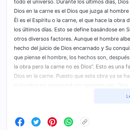
todo el universo. Durante los últimos días, Dio
Dios en la carne es el Dios que juzga al hombr
Él es el Espíritu o la carne, el que hace la obra
los últimos días. Esto se define basándose en 
otros diversos factores. Aunque el hombre albe
hecho del juicio de Dios encarnado y Su conqu
que piense el hombre, los hechos son, después
la obra pero la carne no es Dios”. Esto es una 
Dios en la carne. Puesto que esta obra ya se ha 
el hombre no aparecerá por segunda vez; Dios
completo toda la obra de gestión y no habrá un
L
juzgado es el hombre, el hombre que es de la ca
Satanás el que es juzgado directamente, la obra 
entre los hombres.