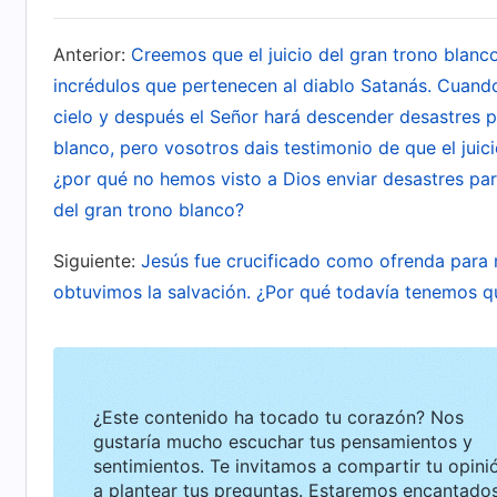
La Palabra, Vol. I. La aparición y obra de Dios. 
Anterior:
Creemos que el juicio del gran trono blanco
incrédulos que pertenecen al diablo Satanás. Cuando
cielo y después el Señor hará descender desastres par
Cristo de los últimos días usa una variedad de 
blanco, pero vosotros dais testimonio de que el jui
sustancia del hombre en evidencia y para disec
¿por qué no hemos visto a Dios enviar desastres para
comprenden verdades diversas tales como el 
del gran trono blanco?
Dios, cómo debe ser leal a Dios, cómo debe viv
Siguiente:
Jesús fue crucificado como ofrenda para 
carácter de Dios, etc. Todas estas palabras est
obtuvimos la salvación. ¿Por qué todavía tenemos qu
corrupto. En particular, las palabras que exp
relación a que el hombre es una personificació
realizar Su obra del juicio, Dios no aclara sim
palabras; desenmascara y poda a largo plazo. 
¿Este contenido ha tocado tu corazón? Nos
desenmascaramiento y poda no pueden ser susti
gustaría mucho escuchar tus pensamientos y
sentimientos. Te invitamos a compartir tu opinión o
de la que el hombre carece por completo. Solo 
a plantear tus preguntas. Estaremos encantados de