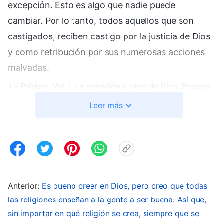
excepción. Esto es algo que nadie puede
cambiar. Por lo tanto, todos aquellos que son
castigados, reciben castigo por la justicia de Dios
y como retribución por sus numerosas acciones
malvadas.
La Palabra, Vol. I. La aparición y obra de Dios. Prepara
suficientes buenas obras para tu destino
Leer más
Los cambios que son meramente de
comportamiento son insostenibles. Si no hay
una alteración en el carácter-vida de las
personas, tarde o temprano muestran su
Anterior:
Es bueno creer en Dios, pero creo que todas
verdadera cara. Esto se debe a que los cambios
las religiones enseñan a la gente a ser buena. Así que,
de conducta proceden de su fervor y, unido a
sin importar en qué religión se crea, siempre que se