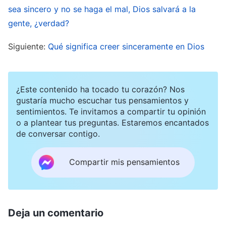
algo de obra realizada por el Espíritu Santo en
sea sincero y no se haga el mal, Dios salvará a la
gente, ¿verdad?
ese momento, se vuelve extremadamente fácil
para ellas ser fervientes o mostrar buenas
Siguiente:
Qué significa creer sinceramente en Dios
intenciones por poco tiempo. Como afirman los
no creyentes: “Hacer algo bueno es fácil; lo difícil
¿Este contenido ha tocado tu corazón? Nos
es llevar toda una vida de hacer cosas buenas”.
gustaría mucho escuchar tus pensamientos y
¿Por qué son las personas incapaces de hacer
sentimientos. Te invitamos a compartir tu opinión
cosas buenas a lo largo de su vida? Porque son
o a plantear tus preguntas. Estaremos encantados
de conversar contigo.
por naturaleza malvadas, egoístas y corruptas.
Su naturaleza dirige su conducta; sea cual sea su
Compartir mis pensamientos
naturaleza, así es la conducta que revelan, y solo
aquello que se revela de forma natural
representa la propia naturaleza. Las cosas falsas
Deja un comentario
no pueden perdurar. Cuando Dios obra para