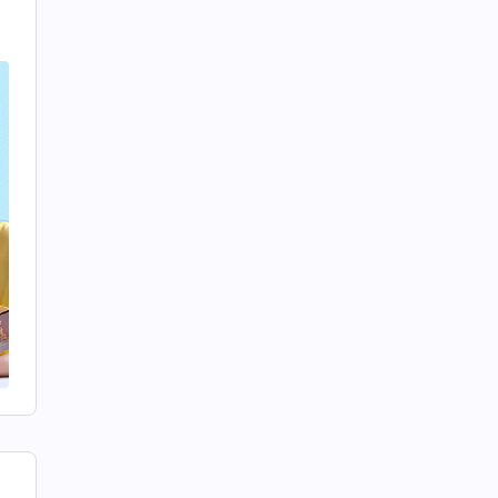
s
o
a