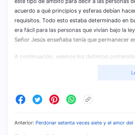
este tipo de ámbito para decir a las personas 
acuerdo a qué principios y esferas debían hace
requisitos. Todo esto estaba determinado en b
era fácil para las personas que vivían bajo la l
Señor Jesús enseñaba tenía que permanecer en
A continuación, veamos los distintos contenido
L
La primera es la parábola del sembrador. Es re
acontecimiento común en la vida de las persona
plantado cultivos y, seguramente, los adultos sa
grano de mostaza. Todos vosotros sabéis lo que
echar un vistazo a
la Biblia
. La cuarta parábola 
sabe que se usa para la fermentación y que es al
Anterior:
Perdonar setenta veces siete y el amor del
siguientes parábolas, incluyendo la sexta, la del