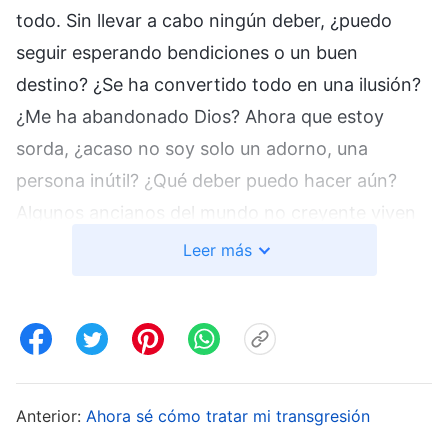
todo. Sin llevar a cabo ningún deber, ¿puedo
seguir esperando bendiciones o un buen
destino? ¿Se ha convertido todo en una ilusión?
¿Me ha abandonado Dios? Ahora que estoy
sorda, ¿acaso no soy solo un adorno, una
persona inútil? ¿Qué deber puedo hacer aún?
Algunos ancianos del mundo no creyente viven
más de cien años y gozan de buena vista y
Leer más
audición. Llevo dieciocho años siguiendo a Dios;
y durante todo este tiempo, me he esforzado
con entusiasmo y he cumplido activamente con
mis deberes. Fueran cuales fueran los deberes
que la iglesia me encargara, siempre los hice con
Anterior:
Ahora sé cómo tratar mi transgresión
seriedad y responsabilidad, y nunca dejé que mi