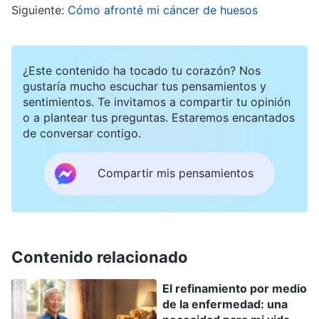
Siguiente:
Cómo afronté mi cáncer de huesos
edad entorpeciera mis deberes. Así que Dios
debería haberme bendecido y protegido y haber
evitado que me quedara sorda. ¿Cómo he
¿Este contenido ha tocado tu corazón? Nos
podido quedarme sorda? Ahora no puedo oír la
gustaría mucho escuchar tus pensamientos y
sentimientos. Te invitamos a compartir tu opinión
voz de Dios ni cumplir con mis deberes. ¿Cómo
o a plantear tus preguntas. Estaremos encantados
puedo perseguir así la verdad? No tengo
de conversar contigo.
esperanza de salvación y la belleza del reino se
Compartir mis pensamientos
ha vuelto inalcanzable. Todo ha acabado. Parece
que Dios ya no me quiere. En fin, tengo casi
noventa años y no sé cuántos días me quedan.
Me iré apañando y afrontaré cada día como
Contenido relacionado
venga”. Vivía sumida en quejas y malentendidos
sobre Dios, me sentía realmente negativa e
El refinamiento por medio
de la enfermedad: una
inquieta. Empecé a distraerme con el teléfono