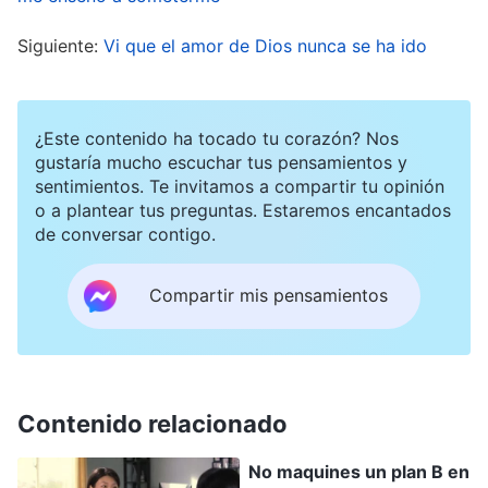
familia y les pidió que se la llevaran a casa para
Siguiente:
Vi que el amor de Dios nunca se ha ido
que se recuperara.
No lograba entender la enfermedad de la
¿Este contenido ha tocado tu corazón? Nos
hermana Zhen. “Es una creyente sincera. Su
gustaría mucho escuchar tus pensamientos y
sentimientos. Te invitamos a compartir tu opinión
esposo la echó de casa por hacer su deber, y
o a plantear tus preguntas. Estaremos encantados
estos últimos años ha estado realizando deberes
de conversar contigo.
importantes en la
iglesia
, con algunos
resultados. ¿Por qué se ha puesto tan enferma?
Compartir mis pensamientos
¿Por qué no la protegió Dios? Incluso si es una
prueba, no debería ser tan grave, ¿no? Si muere,
¿cómo puede ser salva? Puedo entender que los
Contenido relacionado
no creyentes y los que se resisten a Dios se
encuentren con todo tipo de calamidades, pero
No maquines un plan B en