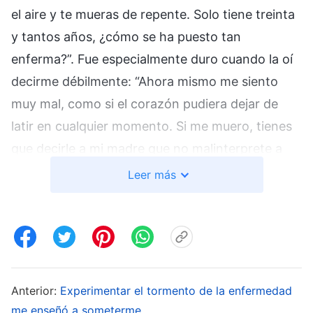
el aire y te mueras de repente. Solo tiene treinta
y tantos años, ¿cómo se ha puesto tan
enferma?”. Fue especialmente duro cuando la oí
decirme débilmente: “Ahora mismo me siento
muy mal, como si el corazón pudiera dejar de
latir en cualquier momento. Si me muero, tienes
que decirle a mi madre que no malinterprete a
Dios. No importa lo que Él haga, es justo…”.
Leer más
Decía algo y luego hacía una pausa, hablando
con frases cortas y urgentes. Verla así me
aterrorizó. Nunca había visto a nadie tan cerca
de la muerte y, por un momento, no supe qué
decir para consolarla. Más tarde, por
Anterior:
Experimentar el tormento de la enfermedad
consideración a su salud, el líder avisó a su
me enseñó a someterme