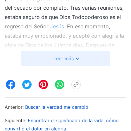
del pecado por completo. Tras varias reuniones,
estaba seguro de que Dios Todopoderoso es el
regreso del Señor
Jesús
. En ese momento,
estaba muy emocionado, y acepté con alegría la
obra de Dios de los últimos días. Después de
unos dos meses, empecé un deber en la iglesia.
Leer más
Tras leer más de
la palabra de Dios
, de a poco
entendí algunas verdades.
Un día, leí un pasaje de la palabra de Dios
Todopoderoso que aún está fresco en mi mente.
Anterior:
Buscar la verdad me cambió
Este pasaje de las palabras de Dios sacudió mi
corazón. Dios Todopoderoso dice: “
¿Es algo que
Siguiente:
Encontrar el significado de la vida, cómo
todo el mundo considera algo positivo? Cuanto
convirtió el dolor en alegría