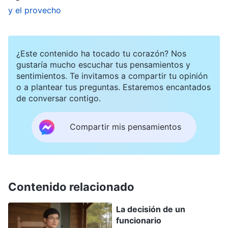
preguntaba qué estarían planeando
y el provecho
secretamente mis competidores en mi contra, y
qué evento promocional podía organizar para
vencerlos. Tenía la cabeza llena de cálculos y
¿Este contenido ha tocado tu corazón? Nos
gustaría mucho escuchar tus pensamientos y
pruebas; estaba al límite. A menudo sufría de
sentimientos. Te invitamos a compartir tu opinión
insomnio por trabajar de más. Usaba muchos
o a plantear tus preguntas. Estaremos encantados
de conversar contigo.
productos calmantes y nutritivos para el
cerebro, pero era en vano. A veces acababa
Compartir mis pensamientos
durmiéndome, pero me despertaba asustada en
medio de pesadillas. Solía sentir un vacío y una
ansiedad inexplicables. Me preocupaba que, si
holgazaneaba tan solo un poco, mis
Contenido relacionado
competidores ganarían y quedaría afuera del
La decisión de un
mercado con la reputación arruinada. Por fuera
funcionario