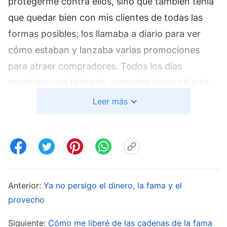
protegerme contra ellos, sino que también tenía
que quedar bien con mis clientes de todas las
formas posibles; los llamaba a diario para ver
cómo estaban y lanzaba varias promociones
para atraer compradores. Todos los días
mostraba una fachada, competía tanto abierta
como solapadamente con mis pares y endulzaba
Leer más
a los clientes. Por dentro, me sentía muy
cansada y reprimida. Cuando terminaba el día,
mi cansancio era tal que me dolía la espalda. Al
llegar a casa, lo único que quería era lograr un
sueño reparador y no tenía ganas ni de hablar.
Anterior:
Ya no persigo el dinero, la fama y el
Sin embargo, cuando me acostaba, solo daba
provecho
vueltas en la cama sin poder dormir. Me
Siguiente:
Cómo me liberé de las cadenas de la fama