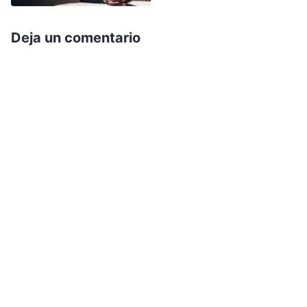
subía a la tarima del orador y oía las tandas de
aplausos y veía la admiración en los ojos de los
Deja un comentario
demás, sentía que mi sueño por fin se había
vuelto realidad. Estaba muy emocionada y feliz.
Era como probar qué se sentía ser una
celebridad. Estaba en las nubes y sentía que
todos los años de sufrimiento y trabajo duro
habían valido la pena. Sin embargo, nadie
conocía el cansancio y el sufrimiento que sentía
detrás del éxito. El exceso de trabajo me
deterioró la vista. El médico dijo que mi humor
vítreo estaba nublado y que tenía cataras
severas, y que debía operarme para evitar
quedar ciega. Aunque había ganado la