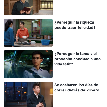
lucía exitosa, pero solo yo sabía lo mucho que
sufría por dentro. A mitad de la noche, a menudo
pensaba: “¿Esta es la vida feliz que añoré todos
¿Perseguir la riqueza
estos años?”. Estaba confundida, pero seguía sin
puede traer felicidad?
querer tener una vida mediocre y que los demás
me menospreciaran. Entonces, aunque estaba
agotada física y mentalmente, aún así no me
¿Perseguir la fama y el
atrevía a relajarme ni un poco. Todo lo que
provecho conduce a una
quería era hacer crecer el negocio. Después de
vida feliz?
algunos años de cuidadosa administración, la
marca que gerenciaba se hizo popular en el área.
En las ceremonias de reconocimiento, la oficina
Se acabaron los días de
correr detrás del dinero
central incluso me invitaba a dar discursos para
compartir mis experiencias exitosas. Cuando me