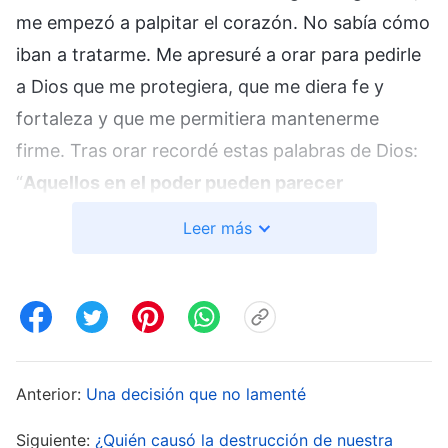
me empezó a palpitar el corazón. No sabía cómo
iban a tratarme. Me apresuré a orar para pedirle
a Dios que me protegiera, que me diera fe y
fortaleza y que me permitiera mantenerme
firme. Tras orar recordé estas palabras de Dios:
“
Aquellos en el poder pueden parecer
despiadados desde fuera, pero no tengáis
Leer más
miedo, ya que esto es porque tenéis poca fe.
Siempre y cuando vuestra fe crezca, nada será
demasiado difícil
”
(La Palabra, Vol. I. La aparición y
obra de Dios. Declaraciones de
Cristo
en el principio,
. Las palabras de Dios me dieron fe y
Capítulo 75)
Anterior:
Una decisión que no lamenté
fortaleza. Absolutamente todo está en manos de
Dios. Ese jefe de Seguridad Pública parecía
Siguiente:
¿Quién causó la destrucción de nuestra