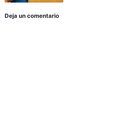
condena!”. Al ver el envejecido rostro de mi
padre, sentí una punzada de pena. Tenía casi 80
Deja un comentario
años, y lo que más le había importado siempre
era su reputación. ¿Cómo iba a soportar que a
mí me condenaran? De repente, se arrodilló. Con
lágrimas en los ojos, me dijo: “Cuando se enteró
de esto tu madre, enfermó. Está encamada en
casa con una vía intravenosa. ¡Cuéntales lo que
sepas y vente a casa conmigo!”. Frente a todo
eso, no pude reprimir el llanto. Desde la
Antigüedad, son los hijos los que se arrodillan
ante los padres, y no al revés. Mis padres habían
padecido penurias durante mi crianza, y me
ayudaron con mis hijos. Todavía tenían que