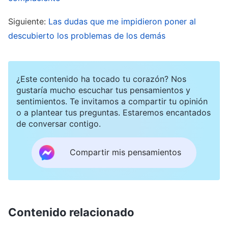
preguntara: ‘¿De dónde vienes?’, ¿cuál sería
Siguiente:
Las dudas que me impidieron poner al
vuestra respuesta? ¿Os es difícil contestarla?
descubierto los problemas de los demás
¿Contestaríais: ‘De andar de aquí para allá y de
arriba para abajo’?
(No).
No responderíais así.
Entonces ¿cómo os sentís cuando veis a
¿Este contenido ha tocado tu corazón? Nos
Satanás responder de esta forma?
(Nos parece
gustaría mucho escuchar tus pensamientos y
sentimientos. Te invitamos a compartir tu opinión
que Satanás es absurdo, pero también astuto).
o a plantear tus preguntas. Estaremos encantados
¿Notáis lo que Yo siento? Cada vez que veo
de conversar contigo.
estas palabras de Satanás, me repugna porque
Compartir mis pensamientos
Satanás habla y, sin embargo, sus palabras no
tienen sustancia. ¿Respondió Satanás a la
pregunta de Dios? No, las palabras que dijo
Satanás no fueron una respuesta, no
Contenido relacionado
significaban nada. No eran una respuesta a la