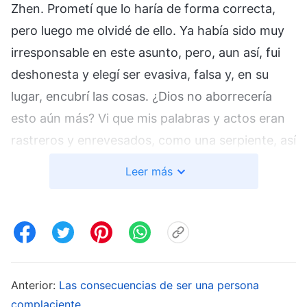
Zhen. Prometí que lo haría de forma correcta,
pero luego me olvidé de ello. Ya había sido muy
irresponsable en este asunto, pero, aun así, fui
deshonesta y elegí ser evasiva, falsa y, en su
lugar, encubrí las cosas. ¿Dios no aborrecería
esto aún más? Vi que mis palabras y actos eran
rastreros y enrevesados, como una serpiente, así
que busqué las palabras de Dios que ponen al
Leer más
descubierto este comportamiento.
Dios
Todopoderoso
dice: “
Veamos primero qué tipo
de preguntas le formula
Jehová
Dios a Satanás.
‘¿De dónde vienes?’. ¿No es esta una pregunta
directa? ¿Existe algún significado escondido?
Anterior:
Las consecuencias de ser una persona
No; solo es una pregunta directa. Si Yo os
complaciente