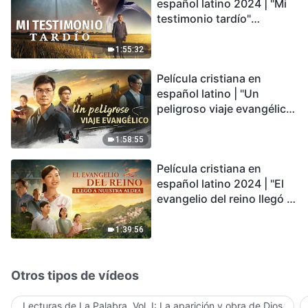
español latino 2024 | "Mi
testimonio tardío"
Testimonio de
arrepentimiento
1:55:32
profundamente
Película cristiana en
conmovedor
español latino | "Un
peligroso viaje evangélico"
basada en una historia
real
1:58:55
Película cristiana en
español latino 2024 | "El
evangelio del reino llegó a
nuestra aldea"
1:39:56
Otros tipos de vídeos
Lecturas de La Palabra, Vol. I: La aparición y obra de Dios