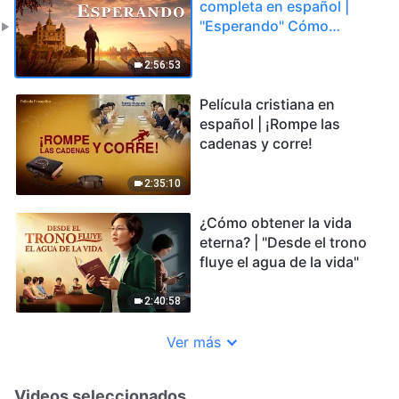
completa en español |
"Esperando" Cómo
esperar vigilante el
regreso del Señor
2:56:53
Película cristiana en
español | ¡Rompe las
cadenas y corre!
2:35:10
¿Cómo obtener la vida
eterna? | "Desde el trono
fluye el agua de la vida"
2:40:58
Ver más
Videos seleccionados