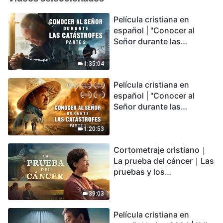
Película cristiana en
español | "Conocer al
Señor durante las
catástrofes" (Parte 2) La
Tierra se enfrenta a una
1:35:04
extinción masiva. ¿Cómo
Película cristiana en
podemos sobrevivir?
español | "Conocer al
Señor durante las
catástrofes" (Parte 1) El
desastre del fin es
1:20:53
irreversible, ¿dónde
Cortometraje cristiano｜
encontrarás refugio?
La prueba del cáncer｜Las
pruebas y los
refinamientos son
bendiciones de Dios
39:03
Película cristiana en