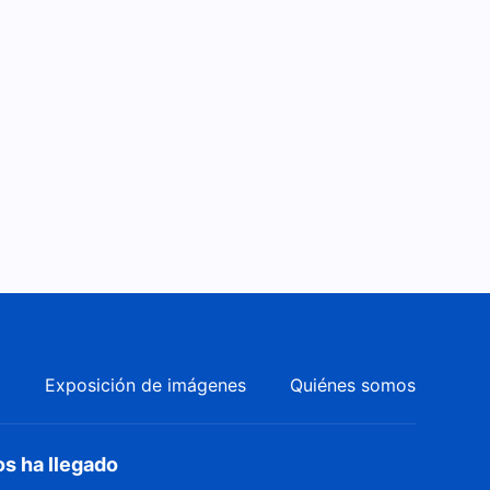
Película cristiana en español |
Ignorancia mortal
1:38:37
Película cristiana completa en
español | "Recuerdos que
escuecen" La confesión de un
2:54:42
anciano de la iglesia
Película cristiana "Mi sueño
del reino celestial" | completa
en español
2:36:48
Película cristiana en español |
Bienaventurados los pobres
a
Exposición de imágenes
Quiénes somos
en espíritu
2:40:57
os ha llegado
Película cristiana en español |
"¡Hijo, vuelve a casa!" Dios