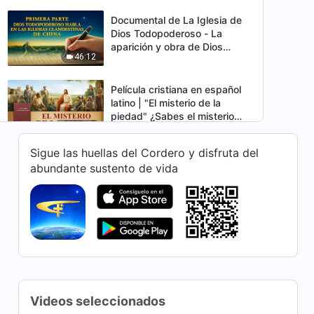
Documental de La Iglesia de
Dios Todopoderoso - La
aparición y obra de Dios
46:12
Todopoderoso (Parte 1)
Película cristiana en español
latino | "El misterio de la
piedad" ¿Sabes el misterio
3:01:10
sobre el descenso del Hijo del
hombre?
Sigue las huellas del Cordero y disfruta del
Película cristiana en español
abundante sustento de vida
latino | "La fe en Dios II: Tras
la caída de la iglesia" Las
1:30:04
historias reales de cristianos
en China
Película cristiana familiar
completa en español latino |
"Amor de madre"
1:41:34
La fe en Dios | Película
Videos seleccionados
cristiana en español latino