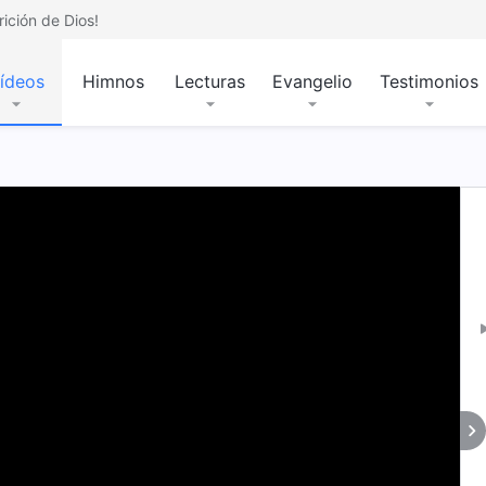
ición de Dios!
ídeos
Himnos
Lecturas
Evangelio
Testimonios