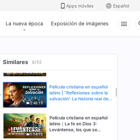
en la Acogida del Regreso del
Apps móviles
Español
1:59:34
Señor
La nueva época
Exposición de imágenes
Película cristiana en español
latino | "Un peligroso viaje
evangélico" basada en una
1:58:55
historia real
Película cristiana en español
Similares
latino | "El banquete del reino
8
/
55
de los cielos" Un sacerdote
2:10:13
católico encontró el camino al
reino de los cielos
Película cristiana en español
latino | "Reflexiones sobre la
salvación" La historia real de
2:48:19
un anciano de la iglesia
Película cristiana en español
latino｜La fe en Dios 3:
Levántense, los que se
1:14:13
rehúsan a ser esclavos