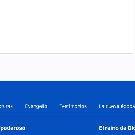
cturas
Evangelio
Testimonios
La nueva époc
dopoderoso
El reino de Di