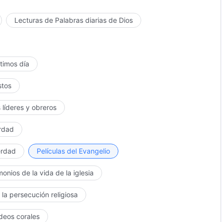
Lecturas de Palabras diarias de Dios
ltimos día
stos
 líderes y obreros
erdad
erdad
Películas del Evangelio
monios de la vida de la iglesia
 la persecución religiosa
ídeos corales