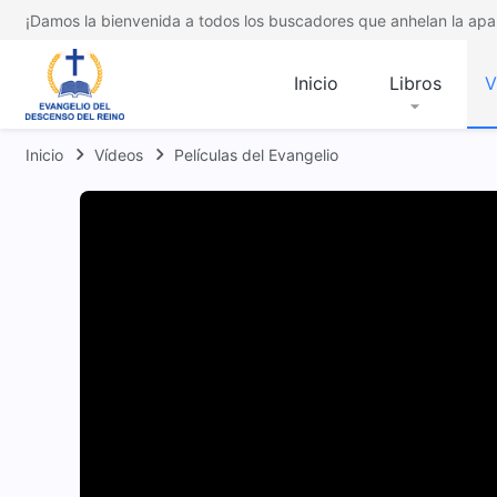
¡Damos la bienvenida a todos los buscadores que anhelan la apar
Inicio
Libros
V
Inicio
Vídeos
Películas del Evangelio